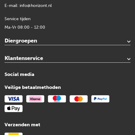
E-mail:
info@horizont.nl
Service tijden
Ma-Vr 08:00 - 12:00
Diergroepen
Paard
Geit
Gevogelte
Varken
Huisdieren
Reigers
Wolfafweer
Wild / Wildafweer
Klantenservice
Contact
Mijn account
Veilig winkelen
Algemene voorwaarden
Privacy- en cookieverklaring
Disclaimer
Sitemap
Social media
Veilige betaalmethoden
Verzenden met