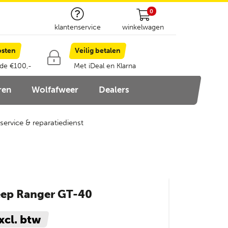
0
klantenservice
winkelwagen
osten
Veilig betalen
 de €100,-
Met iDeal en Klarna
ren
Wolfafweer
Dealers
service & reparatiedienst
eep Ranger GT-40
xcl. btw