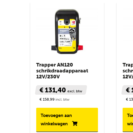
Trapper AN120
Tra
schrikdraadapparaat
sch
12V/230V
12V
€ 131,40
€ 
excl. btw
€ 158,99
€ 1
incl. btw
Toevoegen aan
To
winkelwagen
wi