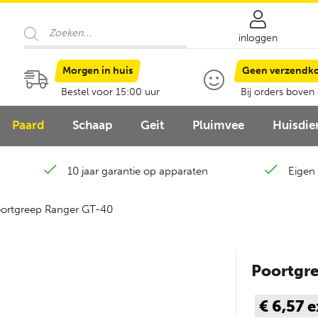
Producten
zoeken
inloggen
Morgen in huis
Geen verzendk
Bestel voor 15:00 uur
Bij orders boven
Paard
Schaap
Geit
Pluimvee
Huisdie
10 jaar garantie op apparaten
Eigen 
ortgreep Ranger GT-40
Poortgr
€ 6,57
e