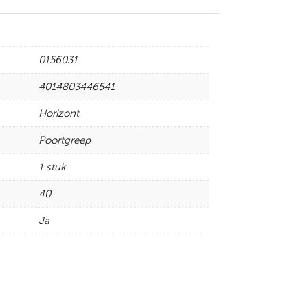
0156031
4014803446541
Horizont
Poortgreep
1 stuk
40
Ja