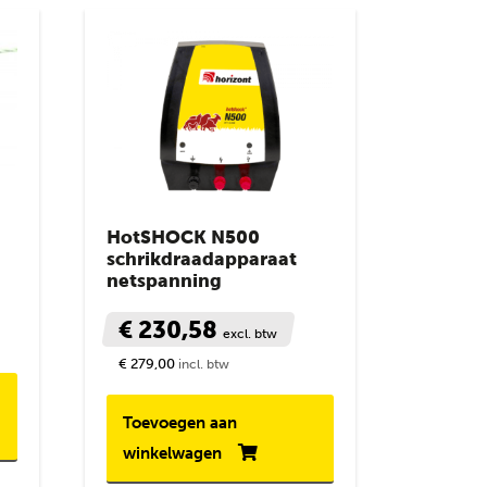
HotSHOCK N500
schrikdraadapparaat
netspanning
€ 230,58
excl. btw
€ 279,00
incl. btw
Toevoegen aan
winkelwagen