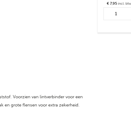
€ 7,95
incl. bt
Poortgreep R
aantal
stof. Voorzien van lintverbinder voor een
k en grote flensen voor extra zekerheid.