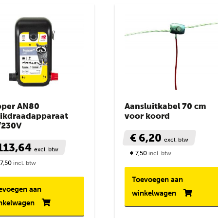
pper AN80
Aansluitkabel 70 cm
rikdraadapparaat
voor koord
/230V
€ 6,20
excl. btw
113,64
excl. btw
€ 7,50
incl. btw
37,50
incl. btw
Toevoegen aan
evoegen aan
winkelwagen
nkelwagen