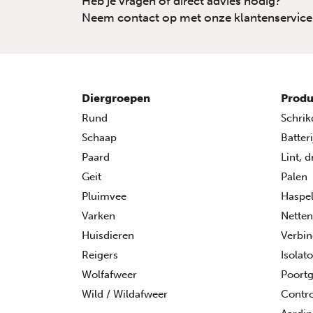
Heb je vragen of direct advies nodig?
Neem contact op met onze klantenservice
Diergroepen
Produ
Rund
Schrik
Schaap
Batter
Paard
Lint, 
Geit
Palen
Pluimvee
Haspe
Varken
Netten
Huisdieren
Verbin
Reigers
Isolat
Wolfafweer
Poort
Wild / Wildafweer
Contro