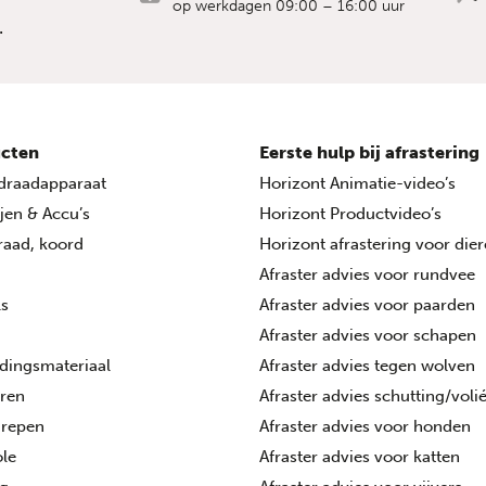
op werkdagen 09:00 – 16:00 uur
.
cten
Eerste hulp bij afrastering
draadapparaat
Horizont Animatie-video’s
ijen & Accu’s
Horizont Productvideo’s
draad, koord
Horizont afrastering voor die
Afraster advies voor rundvee
ls
Afraster advies voor paarden
Afraster advies voor schapen
dingsmateriaal
Afraster advies tegen wolven
oren
Afraster advies schutting/voli
grepen
Afraster advies voor honden
le
Afraster advies voor katten