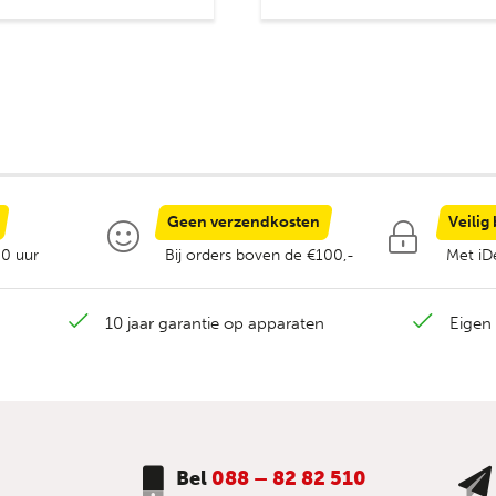
Geen verzendkosten
Veilig
00 uur
Bij orders boven de €100,-
Met iDe
10 jaar garantie op apparaten
Eigen 
Bel
088 – 82 82 510