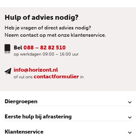
Hulp of advies nodig?
Heb je vragen of direct advies nodig?
Neem contact op met onze klantenservice.
Bel
088 – 82 82 510
op werkdagen 09:00 – 16:00 uur
info@horizont.nl
contactformulier
of vul ons
in
Diergroepen
Rund
Schaap
Paard
Geit
Pluimvee
Varken
Huisdieren
Reigers
Wolfafweer
Wild / Wildafweer
Eerste hulp bij afrastering
Horizont Animatie-video’s
Horizont Productvideo’s
Horizont afrastering voor dieren
Afraster advies voor rundvee
Afraster advies voor paarden
Afraster advies voor schapen
Afraster advies tegen wolven
Afraster advies schutting/voliére
Afraster advies voor honden
Afraster advies voor katten
Afraster advies voor vijvers
Afraster advies tegen duiven
Agro Aktueel
Klantenservice
Contact
Mijn account
Veilig winkelen
Algemene voorwaarden
Privacy- en cookieverklaring
Disclaimer
Sitemap