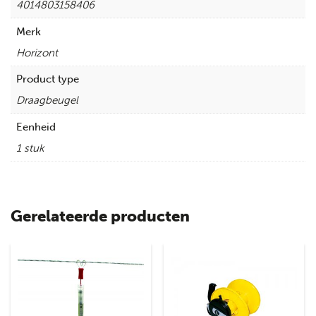
4014803158406
Merk
Horizont
Product type
Draagbeugel
Eenheid
1 stuk
Gerelateerde producten