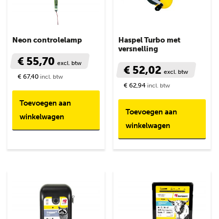
Neon controlelamp
Haspel Turbo met
versnelling
€ 55,70
excl. btw
€ 52,02
excl. btw
€ 67,40
incl. btw
€ 62,94
incl. btw
Toevoegen aan
Toevoegen aan
winkelwagen
winkelwagen