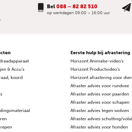
Bel
088 – 82 82 510
op werkdagen 09:00 – 16:00 uur
.
cten
Eerste hulp bij afrastering
draadapparaat
Horizont Animatie-video’s
ijen & Accu’s
Horizont Productvideo’s
draad, koord
Horizont afrastering voor die
Afraster advies voor rundvee
ls
Afraster advies voor paarden
Afraster advies voor schapen
dingsmateriaal
Afraster advies tegen wolven
oren
Afraster advies schutting/voli
grepen
Afraster advies voor honden