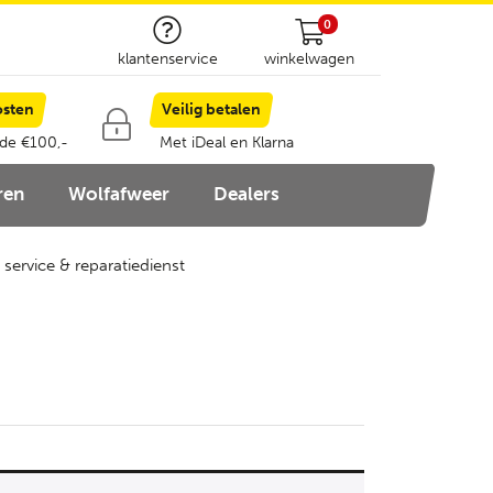
0
klantenservice
winkelwagen
osten
Veilig betalen
 de €100,-
Met iDeal en Klarna
ren
Wolfafweer
Dealers
 service & reparatiedienst