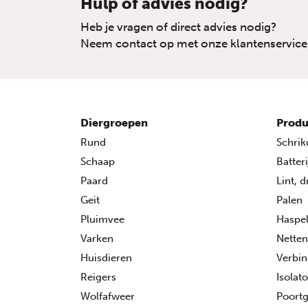
Hulp of advies nodig?
Heb je vragen of direct advies nodig?
Neem contact op met onze klantenservice
Diergroepen
Produ
Rund
Schrik
Schaap
Batter
Paard
Lint, 
Geit
Palen
Pluimvee
Haspe
Varken
Netten
Huisdieren
Verbin
Reigers
Isolat
Wolfafweer
Poort