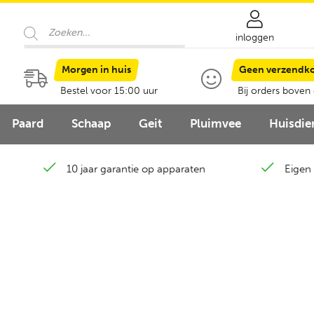
Producten
zoeken
inloggen
Morgen in huis
Geen verzendk
Bestel voor 15:00 uur
Bij orders boven
Paard
Schaap
Geit
Pluimvee
Huisdie
10 jaar garantie op apparaten
Eigen 