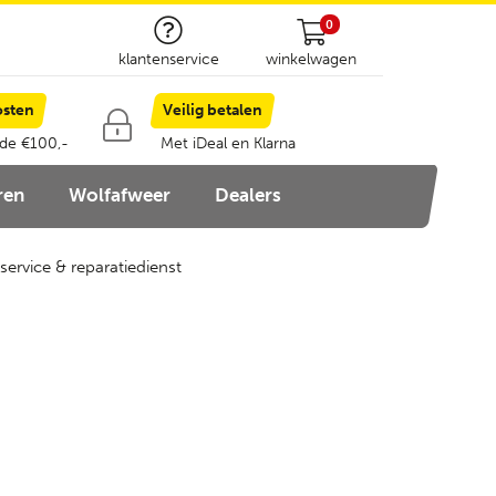
0
klantenservice
winkelwagen
osten
Veilig betalen
 de €100,-
Met iDeal en Klarna
ren
Wolfafweer
Dealers
service & reparatiedienst