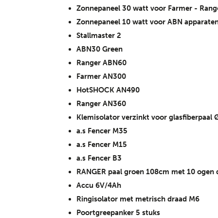
Zonnepaneel 30 watt voor Farmer - Rang
Zonnepaneel 10 watt voor ABN apparate
Stallmaster 2
ABN30 Green
Ranger ABN60
Farmer AN300
HotSHOCK AN490
Ranger AN360
Klemisolator verzinkt voor glasfiberpaa
a.s Fencer M35
a.s Fencer M15
a.s Fencer B3
RANGER paal groen 108cm met 10 ogen d
Accu 6V/4Ah
Ringisolator met metrisch draad M6
Poortgreepanker 5 stuks