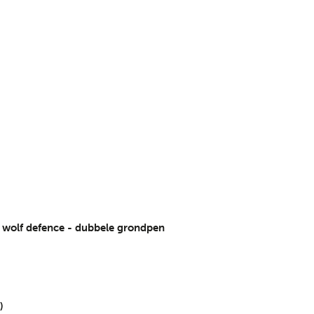
olf defence - dubbele grondpen
)