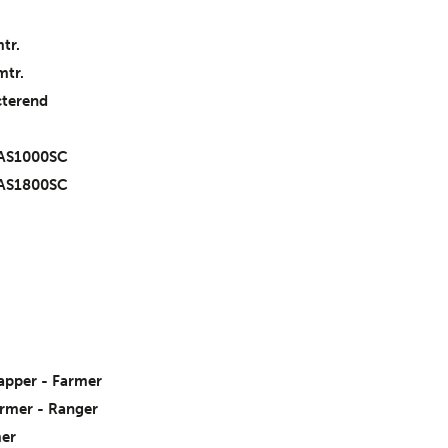
tr.
mtr.
cterend
® AS1000SC
® AS1800SC
apper - Farmer
rmer - Ranger
mer