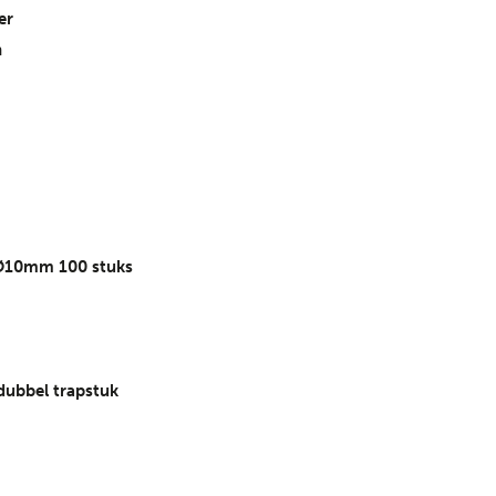
er
n
l Ø10mm 100 stuks
ubbel trapstuk