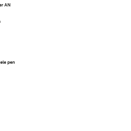
er AN
n
ele pen