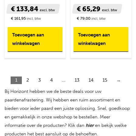
€ 133,84
€ 65,29
excl. btw
excl. btw
€ 161,95
€ 79,00
incl. btw
incl. btw
Toevoegen aan
Toevoegen aan
winkelwagen
winkelwagen
1
2
3
4
…
13
14
15
→
Bij Horizont hebben we de beste deals voor uw
paardenafrastering. Wij hebben een ruim assortiment en
bieden voor ieder paard een juiste oplossing. Snel, goedkoop
en gemakkelijk in onze webshop te bestellen. Meer
informatie over de producten? Klik dan
hier
en bekijk welke
producten het best aansluit op de behoeften.