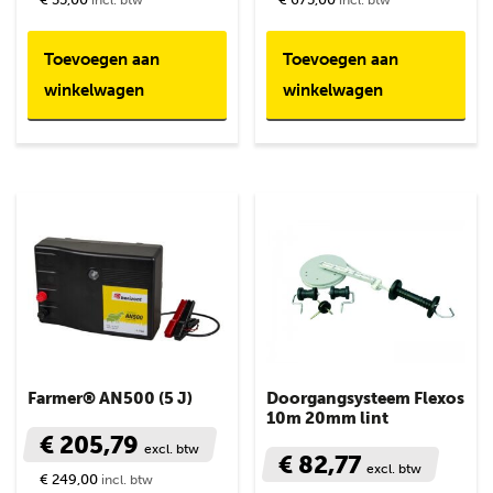
incl. btw
incl. btw
Toevoegen aan
Toevoegen aan
winkelwagen
winkelwagen
Farmer® AN500 (5 J)
Doorgangsysteem Flexos
10m 20mm lint
€ 205,79
excl. btw
€ 82,77
excl. btw
€ 249,00
incl. btw