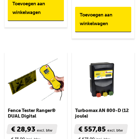
Toevoegen aan
winkelwagen
Toevoegen aan
winkelwagen
Fence Tester Ranger®
Turbomax AN 800-D (12
DUAL Digital
joule)
€ 28,93
€ 557,85
excl. btw
excl. btw
€ 35,00
€ 675,00