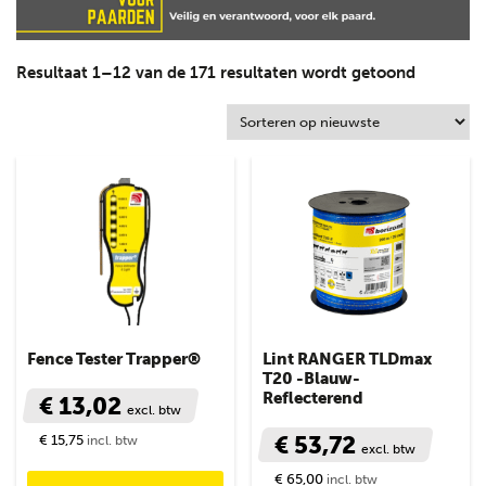
Resultaat 1–12 van de 171 resultaten wordt getoond
Fence Tester Trapper®
Lint RANGER TLDmax
T20 -Blauw-
Reflecterend
€ 13,02
excl. btw
€ 53,72
€ 15,75
incl. btw
excl. btw
€ 65,00
incl. btw