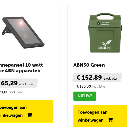
nnepaneel 10 watt
ABN30 Green
or ABN apparaten
€ 152,89
excl. btw
 65,29
excl. btw
€ 185,00
incl. btw
79,00
incl. btw
NIEUW!
oevoegen aan
Toevoegen aan
inkelwagen
winkelwagen