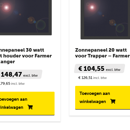
nnepaneel 30 watt
Zonnepaneel 20 watt
prijs
t houder voor Farmer
voor Trapper – Farmer
Ranger
€ 104,55
excl. btw
 148,47
excl. btw
€ 126,51
incl. btw
179,65
incl. btw
Toevoegen aan
oevoegen aan
winkelwagen
inkelwagen