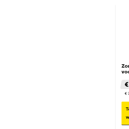
Zo
vo
€
€ 
T
w