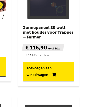
Zonnepaneel 20 watt
met houder voor Trapper
– Farmer
€ 116,90
excl. btw
€ 141,45
incl. btw
Toevoegen aan
winkelwagen