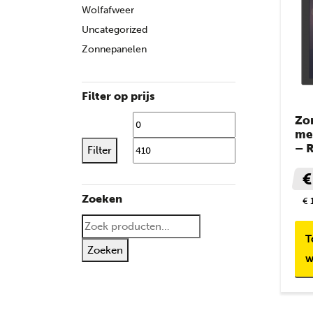
Wolfafweer
Uncategorized
Zonnepanelen
Filter op prijs
Zo
Min. prijs
Max. 
me
– 
Filter
€
Zoeken
€ 
Zoeken naar:
T
Zoeken
w