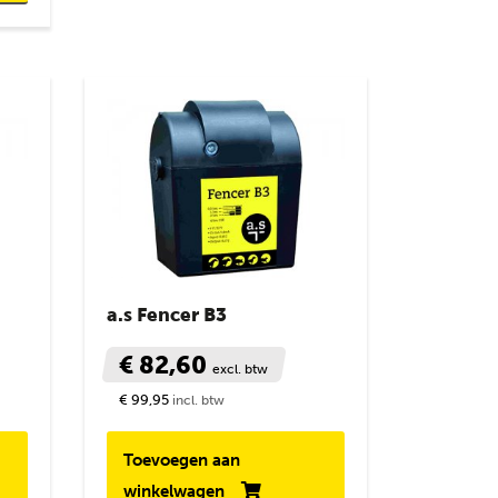
a.s Fencer B3
€ 82,60
excl. btw
€ 99,95
incl. btw
Toevoegen aan
winkelwagen