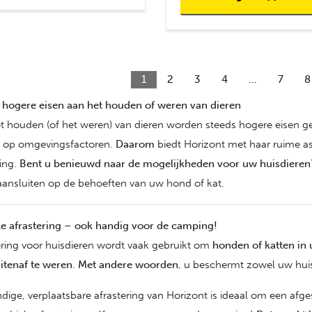
1
2
3
4
…
7
8
 hogere eisen aan het houden of weren van dieren
t houden (of het weren) van dieren worden steeds hogere eisen g
 op omgevingsfactoren.
Daarom
biedt Horizont met haar ruime as
ing.
Bent u benieuwd naar de mogelijkheden voor uw huisdieren
aansluiten op de behoeften van uw hond of kat.
e afrastering – ook handig voor de camping!
ering voor huisdieren wordt vaak gebruikt om
honden of katten in
itenaf te weren
.
Met andere woorden
, u beschermt zowel uw huis
dige, verplaatsbare afrastering van Horizont is ideaal om een af