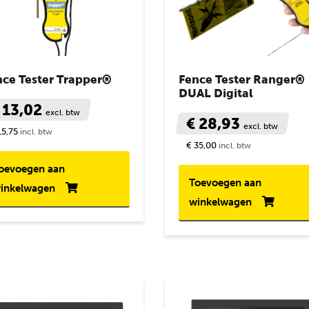
nce Tester Trapper®
Fence Tester Ranger®
DUAL Digital
 13,02
excl. btw
€ 28,93
excl. btw
15,75
incl. btw
€ 35,00
incl. btw
oevoegen aan
Toevoegen aan
inkelwagen
winkelwagen