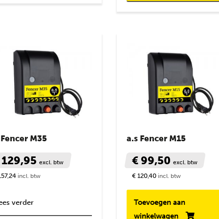
s Fencer M35
a.s Fencer M15
 129,95
€ 99,50
excl. btw
excl. btw
157,24
€ 120,40
incl. btw
incl. btw
ees verder
Toevoegen aan
winkelwagen