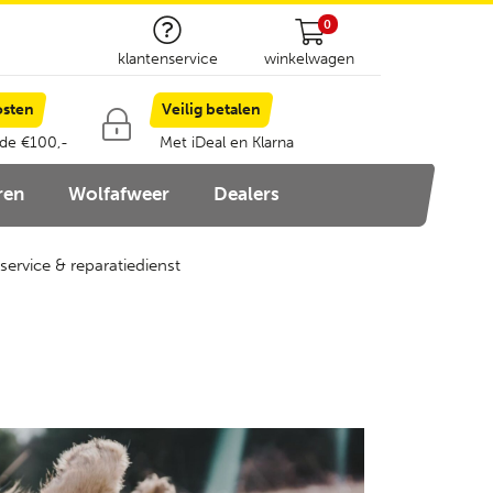
0
klantenservice
winkelwagen
osten
Veilig betalen
 de €100,-
Met iDeal en Klarna
ren
Wolfafweer
Dealers
service & reparatiedienst