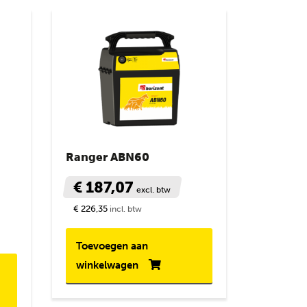
Ranger ABN60
€ 187,07
excl. btw
€ 226,35
incl. btw
Toevoegen aan
winkelwagen