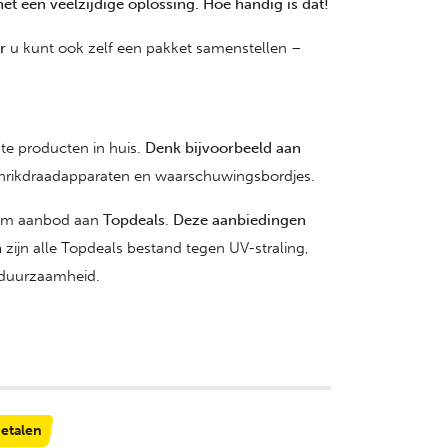
et een veelzijdige oplossing. Hoe handig is dat!
r
u kunt ook zelf een pakket samenstellen –
ste producten in huis.
Denk bijvoorbeeld aan
schrikdraadapparaten en waarschuwingsbordjes.
ruim aanbod aan
Topdeals
.
Deze aanbiedingen
n
zijn alle Topdeals bestand tegen UV-straling,
r duurzaamheid.
betalen