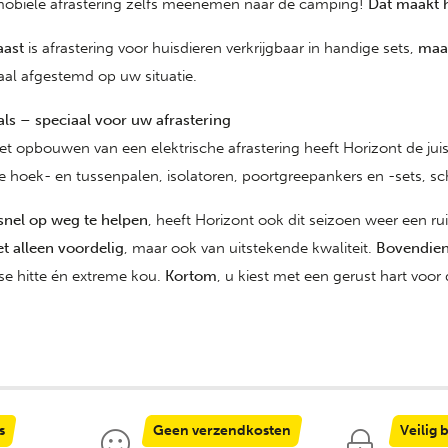
obiele afrastering zelfs meenemen naar de camping!
Dat maakt h
aast
is afrastering voor huisdieren verkrijgbaar in handige sets,
maa
al afgestemd op uw situatie.
ls – speciaal voor uw afrastering
et opbouwen van een elektrische afrastering heeft Horizont de jui
le hoek- en tussenpalen, isolatoren, poortgreepankers en -sets, 
nel op weg te helpen
, heeft Horizont ook dit seizoen weer een 
et alleen voordelig
, maar ook van uitstekende kwaliteit.
Bovendie
e hitte én extreme kou.
Kortom
, u kiest met een gerust hart voo
s
Geen verzendkosten
Veilig 