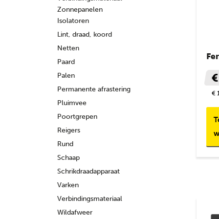
Zonnepanelen
Isolatoren
Lint, draad, koord
Netten
Fe
Paard
Palen
€
Permanente afrastering
€ 
Pluimvee
Poortgrepen
T
Reigers
w
Rund
Schaap
Schrikdraadapparaat
Varken
Verbindingsmateriaal
Wildafweer