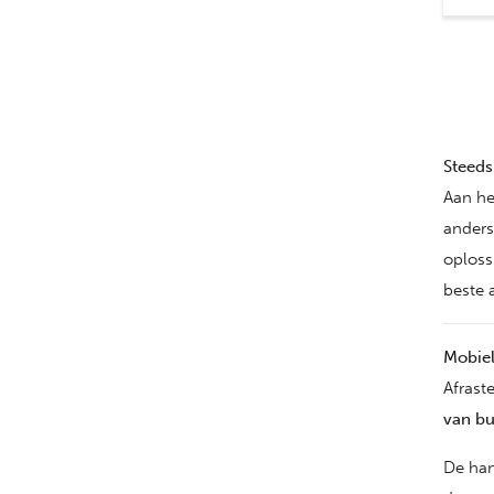
Steeds
Aan he
anders
oploss
beste 
Mobiel
Afrast
van bu
De han