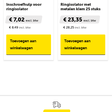
Inschroefhulp voor
Ringisolator met
ringisolator
metalen klem 25 stuks
€ 7,02
€ 23,35
excl. btw
excl. btw
€ 8,49
€ 28,25
incl. btw
incl. btw
Toevoegen aan
Toevoegen aan
winkelwagen
winkelwagen