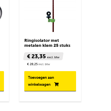
Ringisolator met
metalen klem 25 stuks
€ 23,35
excl. btw
€ 28,25
incl. btw
Toevoegen aan
winkelwagen