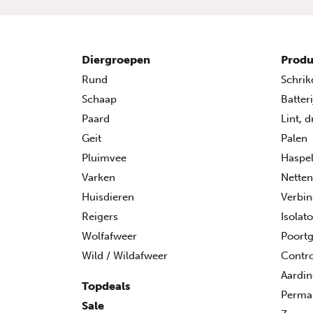
Diergroepen
Produ
Rund
Schrik
Schaap
Batter
Paard
Lint, 
Geit
Palen
Pluimvee
Haspe
Varken
Netten
Huisdieren
Verbin
Reigers
Isolat
Wolfafweer
Poort
Wild / Wildafweer
Contro
Aardi
Topdeals
Perman
Sale