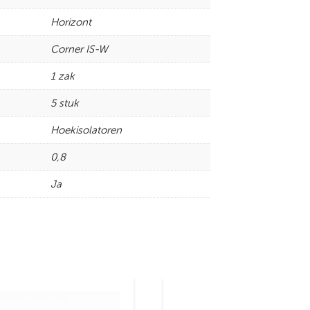
Horizont
Corner IS-W
1 zak
5 stuk
Hoekisolatoren
0,8
Ja