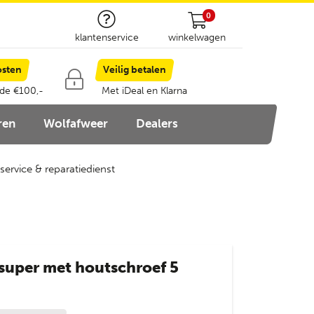
0
klantenservice
winkelwagen
osten
Veilig betalen
 de €100,-
Met iDeal en Klarna
ren
Wolfafweer
Dealers
service & reparatiedienst
super met houtschroef 5