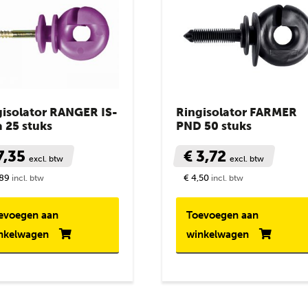
gisolator RANGER IS-
Ringisolator FARMER
la 25 stuks
PND 50 stuks
7,35
€ 3,72
excl. btw
excl. btw
,89
€ 4,50
incl. btw
incl. btw
evoegen aan
Toevoegen aan
nkelwagen
winkelwagen