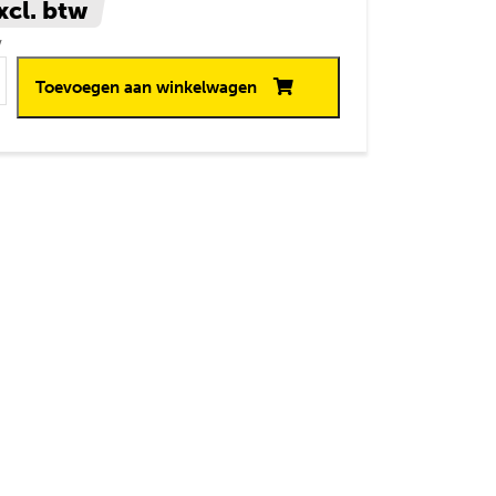
xcl. btw
w
r met
Toevoegen aan winkelwagen
 stuks aantal