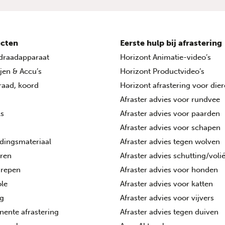
cten
Eerste hulp bij afrastering
draadapparaat
Horizont Animatie-video’s
ijen & Accu’s
Horizont Productvideo’s
draad, koord
Horizont afrastering voor die
Afraster advies voor rundvee
ls
Afraster advies voor paarden
Afraster advies voor schapen
dingsmateriaal
Afraster advies tegen wolven
oren
Afraster advies schutting/voli
grepen
Afraster advies voor honden
le
Afraster advies voor katten
ng
Afraster advies voor vijvers
ente afrastering
Afraster advies tegen duiven