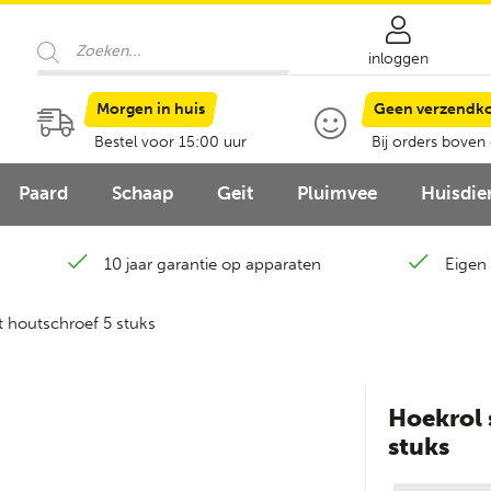
Producten
zoeken
inloggen
Morgen in huis
Geen verzendk
Bestel voor 15:00 uur
Bij orders boven
Paard
Schaap
Geit
Pluimvee
Huisdie
10 jaar garantie op apparaten
Eigen 
 houtschroef 5 stuks
Hoekrol 
stuks