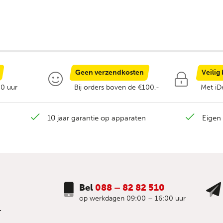
Geen verzendkosten
Veilig
00 uur
Bij orders boven de €100,-
Met iDe
10 jaar garantie op apparaten
Eigen 
Bel
088 – 82 82 510
op werkdagen 09:00 – 16:00 uur
.