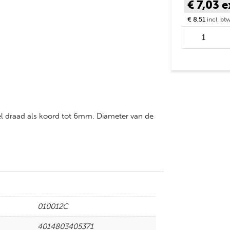
€ 7,03
e
€ 8,51
incl. bt
Hoekrol supe
houtschroef 5
wel draad als koord tot 6mm. Diameter van de
010012C
4014803405371