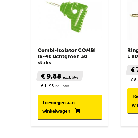
Combi-isolator COMBI
Rin
IS-40 lichtgroen 30
L li
stuks
€ 
€ 9,88
excl. btw
€ 8
€ 11,95
incl. btw
To
Toevoegen aan
wi
winkelwagen