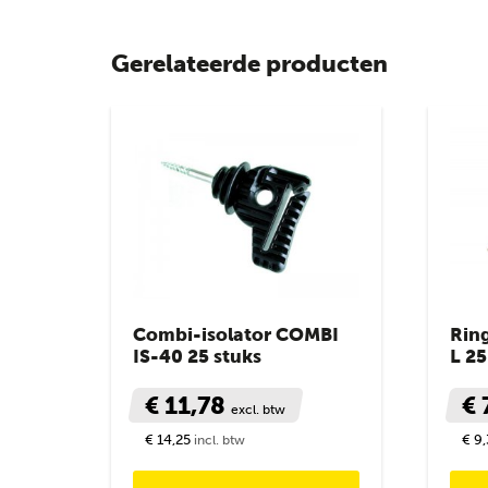
Gerelateerde producten
Combi-isolator COMBI
Rin
IS-40 25 stuks
L 25
€ 11,78
€ 
excl. btw
€ 14,25
€ 9
incl. btw