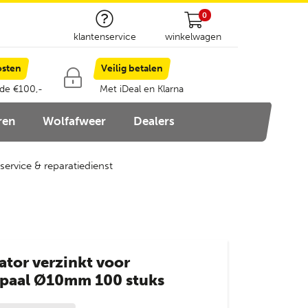
0
klantenservice
winkelwagen
osten
Veilig betalen
 de €100,-
Met iDeal en Klarna
ren
Wolfafweer
Dealers
service & reparatiedienst
ator verzinkt voor
rpaal Ø10mm 100 stuks