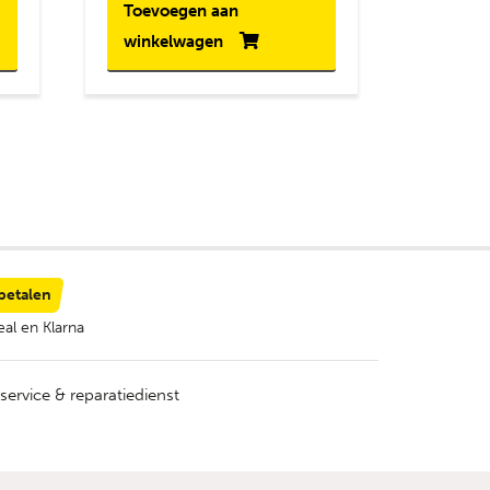
Toevoegen aan
winkelwagen
 betalen
al en Klarna
service & reparatiedienst