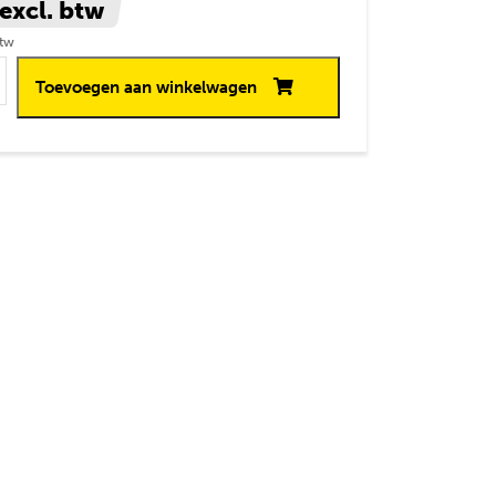
excl. btw
btw
erzinkt voor
Toevoegen aan winkelwagen
l Ø10mm 100