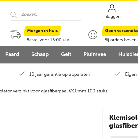
Producten
zoeken
inloggen
Morgen in huis
Geen verzendk
Bestel voor 15:00 uur
Bij orders boven
Paard
Schaap
Geit
Pluimvee
Huisdie
10 jaar garantie op apparaten
Eigen 
olator verzinkt voor glasfiberpaal Ø10mm 100 stuks
Klemisol
glasfibe