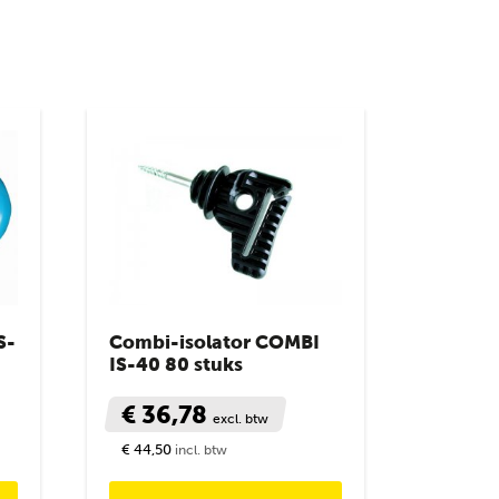
S-
Combi-isolator COMBI
IS-40 80 stuks
€ 36,78
excl. btw
€ 44,50
incl. btw