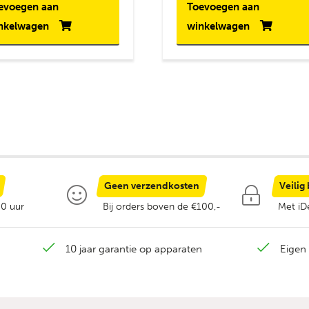
evoegen aan
Toevoegen aan
nkelwagen
winkelwagen
Geen verzendkosten
Veilig
00 uur
Bij orders boven de €100,-
Met iDe
10 jaar garantie op apparaten
Eigen 