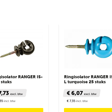
gisolator RANGER IS-
Ringisolator RANGER I
 stuks
L turquoise 25 stuks
7,73
€ 6,07
excl. btw
excl. btw
,35
€ 7,35
incl. btw
incl. btw