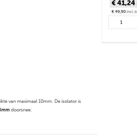
€ 41,24
€ 49,90
incl. 
Klemisolator v
glasfiberpaa
stuks aantal
ikte van maximaal 10mm. De isolator is
3mm
doorsnee.