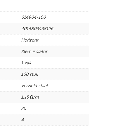
014904-100
4014803438126
Horizont
Klem isolator
1 zak
100 stuk
Verzinkt staal
1,15 Ω/m
20
4