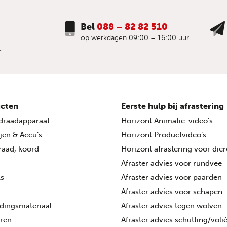
Bel
088 – 82 82 510
op werkdagen 09:00 – 16:00 uur
.
cten
Eerste hulp bij afrastering
draadapparaat
Horizont Animatie-video’s
ijen & Accu’s
Horizont Productvideo’s
draad, koord
Horizont afrastering voor die
Afraster advies voor rundvee
ls
Afraster advies voor paarden
Afraster advies voor schapen
dingsmateriaal
Afraster advies tegen wolven
oren
Afraster advies schutting/voli