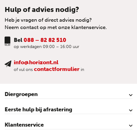
Hulp of advies nodig?
Heb je vragen of direct advies nodig?
Neem contact op met onze klantenservice.
Bel
088 – 82 82 510
op werkdagen 09:00 – 16:00 uur
info@horizont.nl
contactformulier
of vul ons
in
Diergroepen
Rund
Schaap
Paard
Geit
Pluimvee
Varken
Huisdieren
Reigers
Wolfafweer
Wild / Wildafweer
Eerste hulp bij afrastering
Horizont Animatie-video’s
Horizont Productvideo’s
Horizont afrastering voor dieren
Afraster advies voor rundvee
Afraster advies voor paarden
Afraster advies voor schapen
Afraster advies tegen wolven
Afraster advies schutting/voliére
Afraster advies voor honden
Afraster advies voor katten
Afraster advies voor vijvers
Afraster advies tegen duiven
Agro Aktueel
Klantenservice
Contact
Mijn account
Veilig winkelen
Algemene voorwaarden
Privacy- en cookieverklaring
Disclaimer
Sitemap