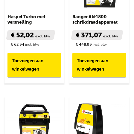
Haspel Turbo met
Ranger AN4800
versnelling
schrikdraadapparaat
€ 52,02
€ 371,07
excl. btw
excl. btw
€ 62,94
€ 448,99
incl. btw
incl. btw
Toevoegen aan
Toevoegen aan
winkelwagen
winkelwagen