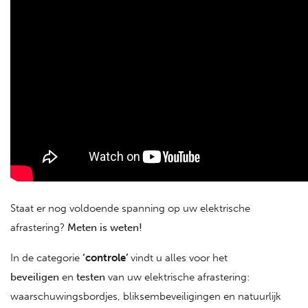
Staat er nog voldoende spanning op uw elektrische
afrastering?
Meten is weten!
In de categorie
‘controle’
vindt u alles voor het
beveiligen
en
testen
van uw elektrische afrastering:
waarschuwingsbordjes, bliksembeveiligingen en natuurlijk