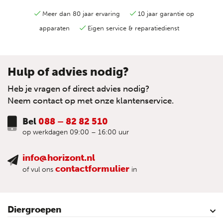
Meer dan 80 jaar ervaring
10 jaar garantie op
apparaten
Eigen service & reparatiedienst
Hulp of advies nodig?
Heb je vragen of direct advies nodig?
Neem contact op met onze klantenservice.
Bel
088 – 82 82 510
op werkdagen 09:00 – 16:00 uur
info@horizont.nl
contactformulier
of vul ons
in
Diergroepen
Rund
Schaap
Paard
Geit
Pluimvee
Varken
Huisdieren
Reigers
Wolfafweer
Wild / Wildafweer