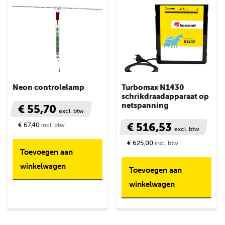
Neon controlelamp
Turbomax N1430
schrikdraadapparaat op
netspanning
€ 55,70
excl. btw
€ 516,53
€ 67,40
incl. btw
excl. btw
€ 625,00
incl. btw
Toevoegen aan
winkelwagen
Toevoegen aan
winkelwagen