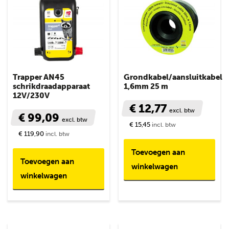
Trapper AN45
Grondkabel/aansluitkabel
schrikdraadapparaat
1,6mm 25 m
12V/230V
€ 12,77
excl. btw
€ 99,09
excl. btw
€ 15,45
incl. btw
€ 119,90
incl. btw
Toevoegen aan
Toevoegen aan
winkelwagen
winkelwagen