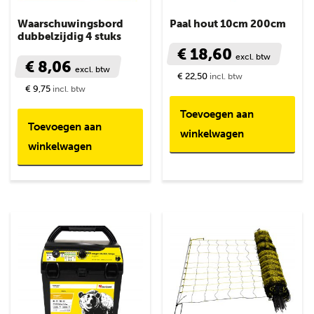
Waarschuwingsbord
Paal hout 10cm 200cm
dubbelzijdig 4 stuks
€ 18,60
excl. btw
€ 8,06
excl. btw
€ 22,50
incl. btw
€ 9,75
incl. btw
Toevoegen aan
Toevoegen aan
winkelwagen
winkelwagen