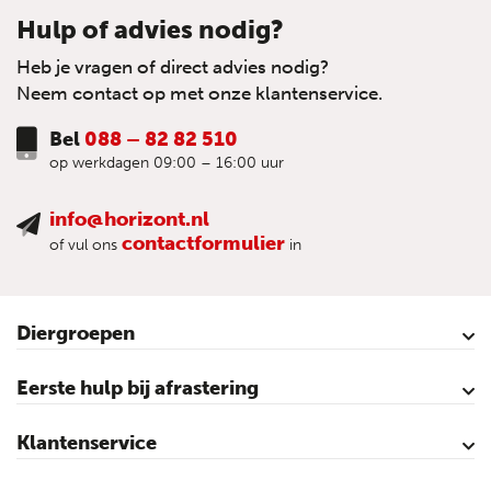
Hulp of advies nodig?
Heb je vragen of direct advies nodig?
Neem contact op met onze klantenservice.
Bel
088 – 82 82 510
op werkdagen 09:00 – 16:00 uur
info@horizont.nl
contactformulier
of vul ons
in
Diergroepen
Rund
Schaap
Paard
Geit
Pluimvee
Varken
Huisdieren
Reigers
Wolfafweer
Wild / Wildafweer
Eerste hulp bij afrastering
Horizont Animatie-video’s
Horizont Productvideo’s
Horizont afrastering voor dieren
Afraster advies voor rundvee
Afraster advies voor paarden
Afraster advies voor schapen
Afraster advies tegen wolven
Afraster advies schutting/voliére
Afraster advies voor honden
Afraster advies voor katten
Afraster advies voor vijvers
Afraster advies tegen duiven
Agro Aktueel
Klantenservice
Contact
Mijn account
Veilig winkelen
Algemene voorwaarden
Privacy- en cookieverklaring
Disclaimer
Sitemap