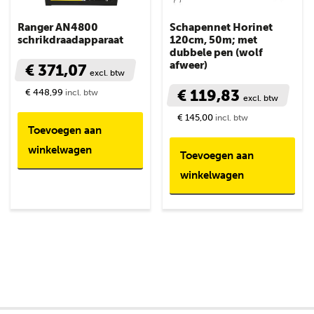
Ranger AN4800
Schapennet Horinet
schrikdraadapparaat
120cm, 50m; met
dubbele pen (wolf
afweer)
€ 371,07
excl. btw
€ 119,83
€ 448,99
incl. btw
excl. btw
€ 145,00
incl. btw
Toevoegen aan
winkelwagen
Toevoegen aan
winkelwagen