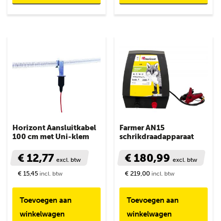
Horizont Aansluitkabel
Farmer AN15
100 cm met Uni-klem
schrikdraadapparaat
€ 12,77
€ 180,99
excl. btw
excl. btw
€ 15,45
€ 219,00
incl. btw
incl. btw
Toevoegen aan
Toevoegen aan
winkelwagen
winkelwagen