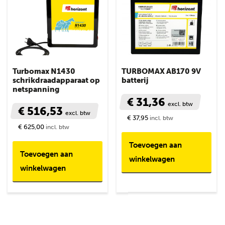
Turbomax N1430
TURBOMAX AB170 9V
schrikdraadapparaat op
batterij
netspanning
€ 31,36
excl. btw
€ 516,53
excl. btw
€ 37,95
incl. btw
€ 625,00
incl. btw
Toevoegen aan
Toevoegen aan
winkelwagen
winkelwagen