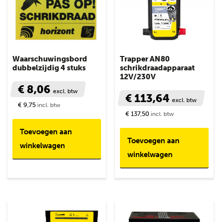
Waarschuwingsbord
Trapper AN80
dubbelzijdig 4 stuks
schrikdraadapparaat
12V/230V
€ 8,06
excl. btw
€ 113,64
excl. btw
€ 9,75
incl. btw
€ 137,50
incl. btw
Toevoegen aan
Toevoegen aan
winkelwagen
winkelwagen