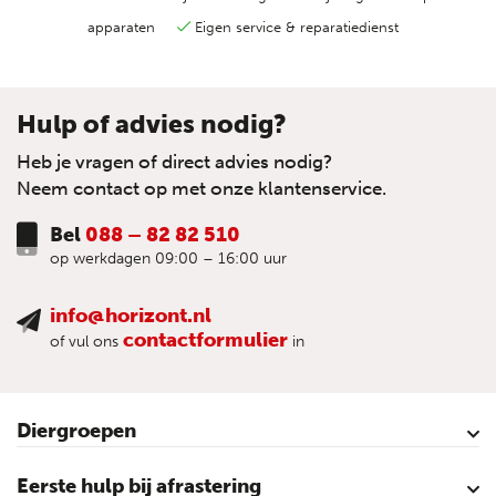
apparaten
Eigen service & reparatiedienst
Hulp of advies nodig?
Heb je vragen of direct advies nodig?
Neem contact op met onze klantenservice.
Bel
088 – 82 82 510
op werkdagen 09:00 – 16:00 uur
info@horizont.nl
contactformulier
of vul ons
in
Diergroepen
Rund
Schaap
Paard
Geit
Pluimvee
Varken
Huisdieren
Reigers
Wolfafweer
Wild / Wildafweer
Eerste hulp bij afrastering