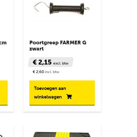
5cm
Poortgreep FARMER G
zwart
€ 2,15
excl. btw
€ 2,60
incl. btw
Toevoegen aan
winkelwagen