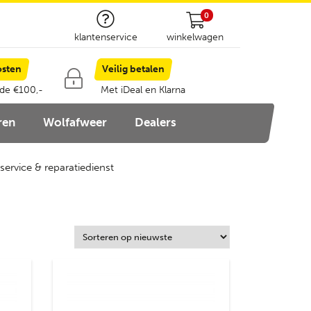
0
klantenservice
winkelwagen
osten
Veilig betalen
 de €100,-
Met iDeal en Klarna
ren
Wolfafweer
Dealers
service & reparatiedienst