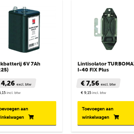
kbatterij 6V 7Ah
Lintisolator TURBOMA
R25)
I-40 FIX Plus
 4,26
€ 7,56
excl. btw
excl. btw
5,15
€ 9,15
incl. btw
incl. btw
oevoegen aan
Toevoegen aan
inkelwagen
winkelwagen