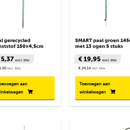
al gerecycled
SMART paal groen 14
nststof 150×4,5cm
met 13 ogen 5 stuks
 5,37
€ 19,95
excl. btw
excl. btw
6,50
€ 24,14
incl. btw
incl. btw
oevoegen aan
Toevoegen aan
inkelwagen
winkelwagen