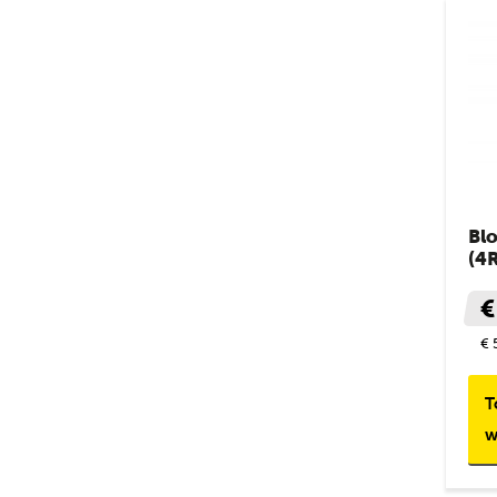
Blo
(4
€
€ 
T
w