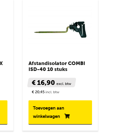
X
Afstandisolator COMBI
ISD-40 10 stuks
€ 16,90
excl. btw
€ 20,45
incl. btw
Toevoegen aan
winkelwagen