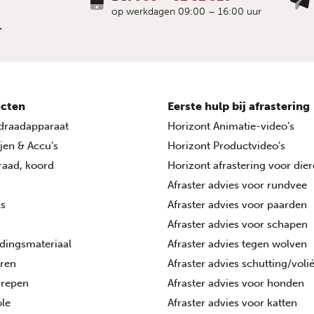
op werkdagen 09:00 – 16:00 uur
.
cten
Eerste hulp bij afrastering
draadapparaat
Horizont Animatie-video’s
ijen & Accu’s
Horizont Productvideo’s
draad, koord
Horizont afrastering voor die
Afraster advies voor rundvee
ls
Afraster advies voor paarden
Afraster advies voor schapen
dingsmateriaal
Afraster advies tegen wolven
oren
Afraster advies schutting/voli
grepen
Afraster advies voor honden
le
Afraster advies voor katten