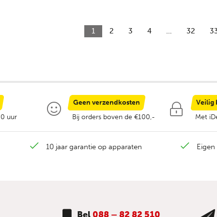
1
2
3
4
…
32
3
Geen verzendkosten
Veilig
00 uur
Bij orders boven de €100,-
Met iDe
10 jaar garantie op apparaten
Eigen 
Bel
088 – 82 82 510