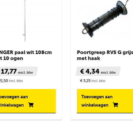
NGER paal wit 108cm
Poortgreep RVS G grij
t 10 ogen
met haak
 17,77
€ 4,34
excl. btw
excl. btw
21,50
€ 5,25
incl. btw
incl. btw
oevoegen aan
Toevoegen aan
inkelwagen
winkelwagen