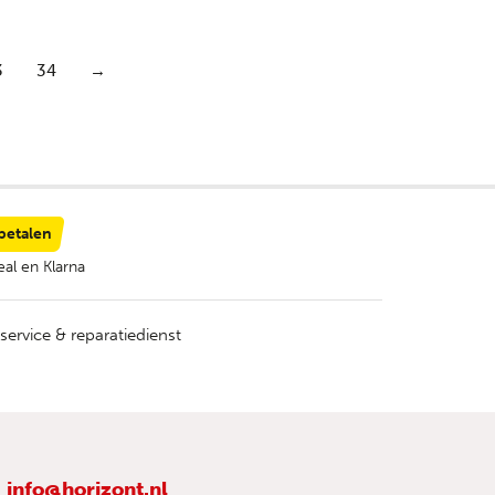
3
34
→
 betalen
al en Klarna
service & reparatiedienst
info@horizont.nl