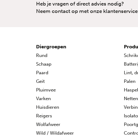
Heb je vragen of direct advies nodig?
Neem contact op met onze klantenservice
Diergroepen
Produ
Rund
Schrik
Schaap
Batter
Paard
Lint, 
Geit
Palen
Pluimvee
Haspe
Varken
Netten
Huisdieren
Verbin
Reigers
Isolat
Wolfafweer
Poort
Wild / Wildafweer
Contro