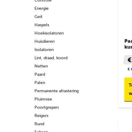
Controle
Energie
Geit
Haspels
Hoekisolatoren
Pa
Huisdieren
ku
Isolatoren
Lint, draad, koord
€
Netten
€ 
Paard
Palen
T
Permanente afrastering
w
Pluimvee
Poortgrepen
Reigers
Rund