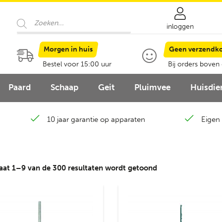
Producten
zoeken
inloggen
Morgen in huis
Geen verzendk
Bestel voor 15:00 uur
Bij orders boven
Paard
Schaap
Geit
Pluimvee
Huisdie
10 jaar garantie op apparaten
Eigen 
Gesorteerd
aat 1–9 van de 300 resultaten wordt getoond
op
nieuwste