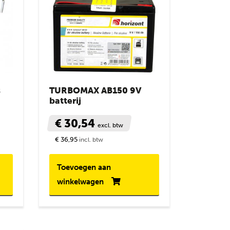
s
TURBOMAX AB150 9V
batterij
€ 30,54
excl. btw
€ 36,95
incl. btw
Toevoegen aan
winkelwagen