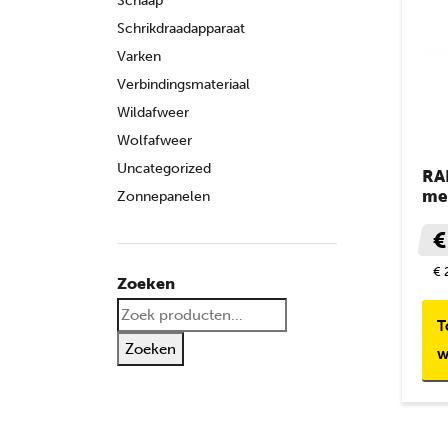
Schaap
Schrikdraadapparaat
Varken
Verbindingsmateriaal
Wildafweer
Wolfafweer
Uncategorized
RA
me
Zonnepanelen
€
€ 
Zoeken
Zoeken
T
naar:
Zoeken
w