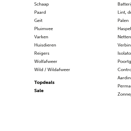
Schaap
Batter
Paard
Lint, 
Geit
Palen
Pluimvee
Haspe
Varken
Netten
Huisdieren
Verbin
Reigers
Isolat
Wolfafweer
Poort
Wild / Wildafweer
Contro
Aardi
Topdeals
Perman
Sale
Zonne