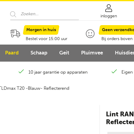
Producten
zoeken
inloggen
Morgen in huis
Geen verzendk
Bestel voor 15:00 uur
Bij orders boven
Paard
Schaap
Geit
Pluimvee
Huisdie
10 jaar garantie op apparaten
Eigen 
TLDmax T20 -Blauw- Reflecterend
Lint RA
Reflecte