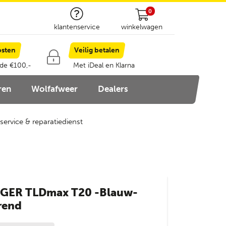
0
klantenservice
winkelwagen
osten
Veilig betalen
 de €100,-
Met iDeal en Klarna
ren
Wolfafweer
Dealers
service & reparatiedienst
NGER TLDmax T20 -Blauw-
rend