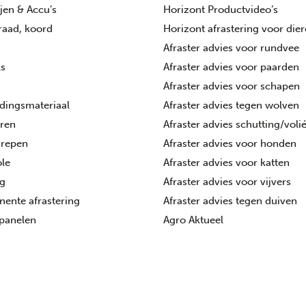
ijen & Accu’s
Horizont Productvideo’s
draad, koord
Horizont afrastering voor die
Afraster advies voor rundvee
ls
Afraster advies voor paarden
Afraster advies voor schapen
dingsmateriaal
Afraster advies tegen wolven
oren
Afraster advies schutting/voli
grepen
Afraster advies voor honden
le
Afraster advies voor katten
ng
Afraster advies voor vijvers
ente afrastering
Afraster advies tegen duiven
panelen
Agro Aktueel