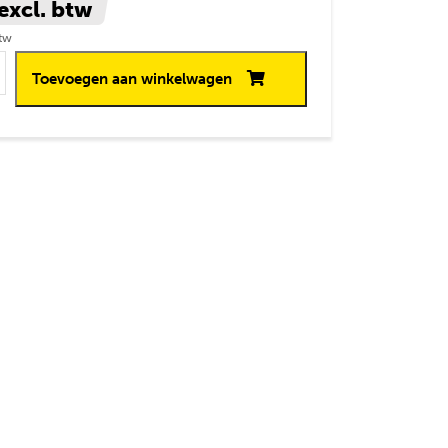
excl. btw
btw
TLDmax T20 -
Toevoegen aan winkelwagen
terend aantal