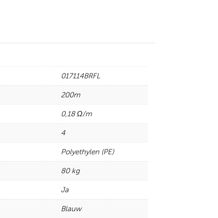
017114BRFL
200m
0,18 Ω/m
4
Polyethylen (PE)
80 kg
Ja
Blauw