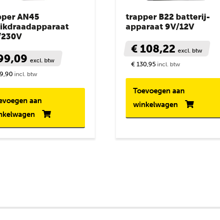
pper AN45
trapper B22 batterij-
rikdraadapparaat
apparaat 9V/12V
/230V
€ 108,22
excl. btw
 99,09
excl. btw
€ 130,95
incl. btw
19,90
incl. btw
Toevoegen aan
evoegen aan
winkelwagen
nkelwagen