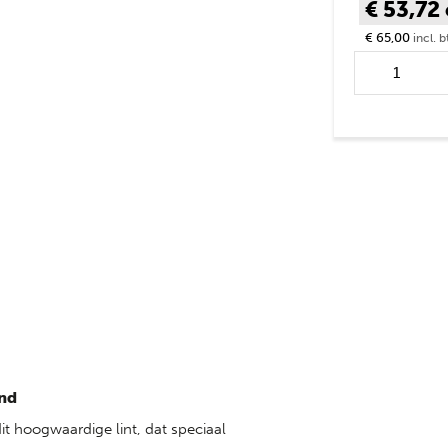
€ 53,72
€ 65,00
incl. 
Lint RANGER 
Blauw- Reflec
nd
t hoogwaardige lint, dat speciaal