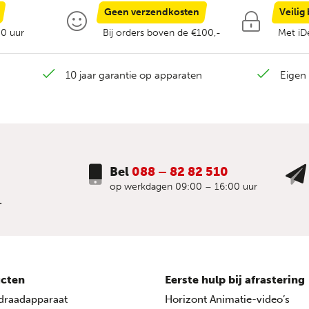
Geen verzendkosten
Veilig
00 uur
Bij orders boven de €100,-
Met iDe
10 jaar garantie op apparaten
Eigen 
Bel
088 – 82 82 510
op werkdagen 09:00 – 16:00 uur
.
cten
Eerste hulp bij afrastering
draadapparaat
Horizont Animatie-video’s