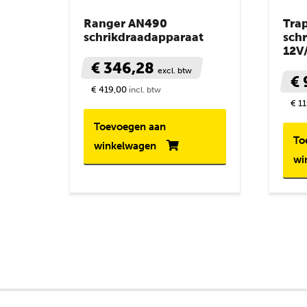
Ranger AN490
Tra
schrikdraadapparaat
sch
12V
€ 346,28
excl. btw
€
€ 419,00
incl. btw
€ 1
Toevoegen aan
To
winkelwagen
wi