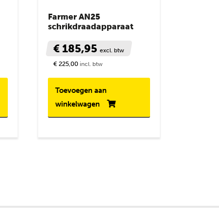
Farmer AN25
schrikdraadapparaat
€ 185,95
excl. btw
€ 225,00
incl. btw
Toevoegen aan
winkelwagen