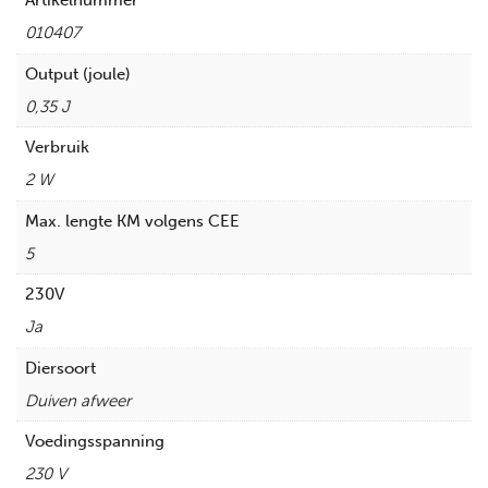
Artikelnummer
010407
Output (joule)
0,35 J
Verbruik
2 W
Max. lengte KM volgens CEE
5
230V
Ja
Diersoort
Duiven afweer
Voedingsspanning
230 V