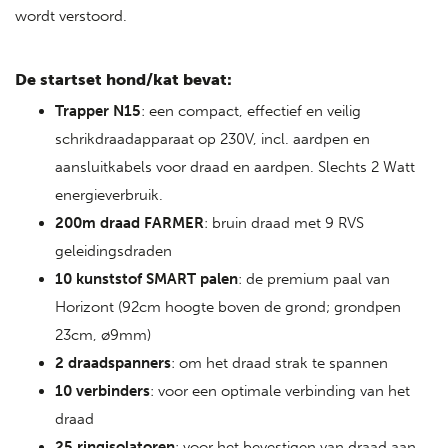
wordt verstoord.
De startset hond/kat bevat:
Trapper N15
: een compact, effectief en veilig
schrikdraadapparaat op 230V, incl. aardpen en
aansluitkabels voor draad en aardpen. Slechts 2 Watt
energieverbruik.
200m draad FARMER
: bruin draad met 9 RVS
geleidingsdraden
10 kunststof SMART palen
: de premium paal van
Horizont (92cm hoogte boven de grond; grondpen
23cm, ø9mm)
2 draadspanners
: om het draad strak te spannen
10 verbinders
: voor een optimale verbinding van het
draad
25 ringisolatoren
: voor het bevestigen van draad aan