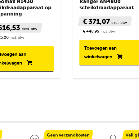
bomax N1430
Ranger AN4800
rikdraadapparaat op
schrikdraadapparaat
spanning
€ 371,07
excl. btw
516,53
excl. btw
€ 448,99
incl. btw
25,00
incl. btw
Toevoegen aan
evoegen aan
winkelwagen
nkelwagen
Geen verzendkosten
Veilig