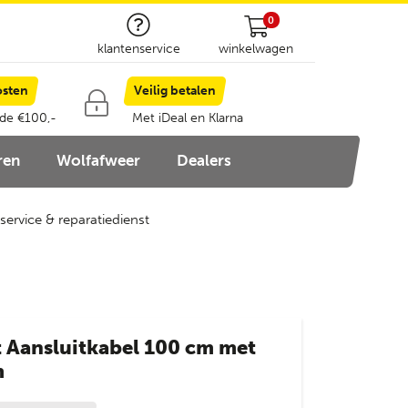
0
klantenservice
winkelwagen
osten
Veilig betalen
 de €100,-
Met iDeal en Klarna
ren
Wolfafweer
Dealers
service & reparatiedienst
 Aansluitkabel 100 cm met
m