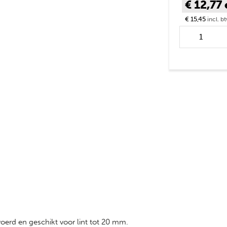
€ 12,77
€ 15,45
incl. b
Horizont Aans
met Uni-klem
voerd en geschikt voor lint tot 20 mm.