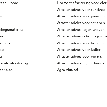
draad, koord
Horizont afrastering voor die
Afraster advies voor rundvee
ls
Afraster advies voor paarden
Afraster advies voor schapen
dingsmateriaal
Afraster advies tegen wolven
oren
Afraster advies schutting/voli
grepen
Afraster advies voor honden
le
Afraster advies voor katten
ng
Afraster advies voor vijvers
ente afrastering
Afraster advies tegen duiven
panelen
Agro Aktueel