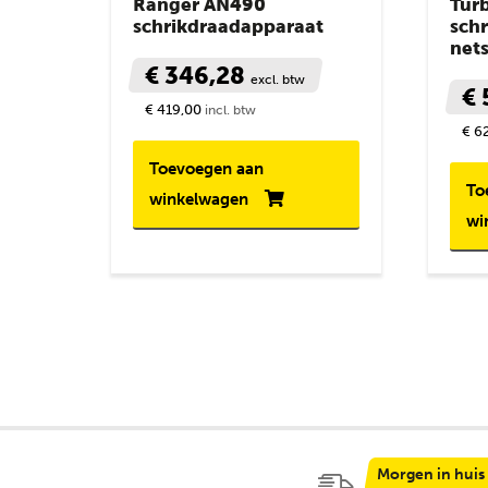
Ranger AN490
Tur
schrikdraadapparaat
sch
net
€ 346,28
excl. btw
€ 
€ 419,00
incl. btw
€ 6
Toevoegen aan
To
winkelwagen
wi
Morgen in huis