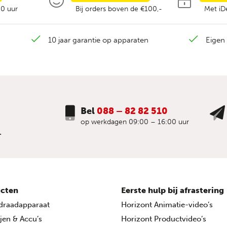
00 uur
Bij orders boven de €100,-
Met iDe
10 jaar garantie op apparaten
Eigen 
Bel
088 – 82 82 510
op werkdagen 09:00 – 16:00 uur
.
cten
Eerste hulp bij afrastering
draadapparaat
Horizont Animatie-video’s
ijen & Accu’s
Horizont Productvideo’s