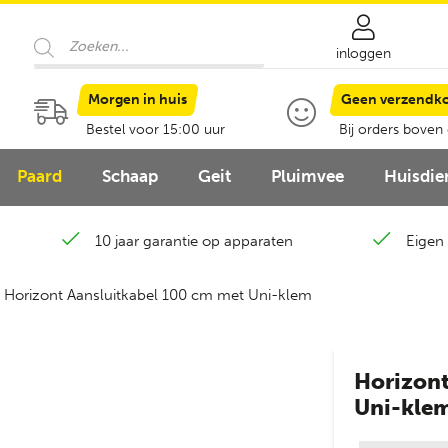
Producten
zoeken
inloggen
Morgen in huis
Geen verzendk
Bestel voor 15:00 uur
Bij orders boven
Paard
Schaap
Geit
Pluimvee
Huisdie
10 jaar garantie op apparaten
Eigen 
 Horizont Aansluitkabel 100 cm met Uni-klem
Horizont
Uni-kle