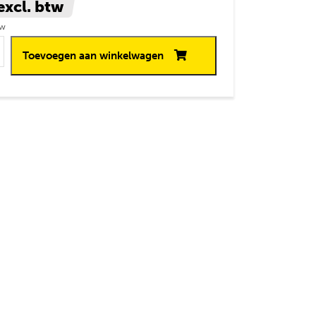
excl. btw
tw
luitkabel 100 cm
Toevoegen aan winkelwagen
 aantal