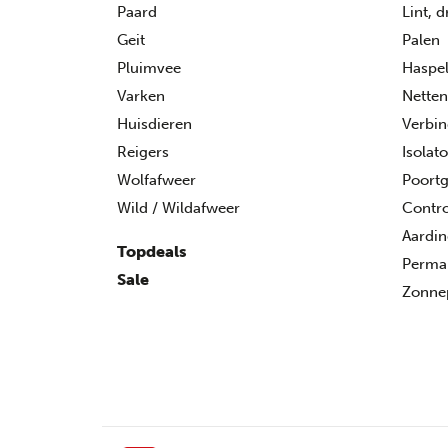
Paard
Lint, 
Geit
Palen
Pluimvee
Haspe
Varken
Netten
Huisdieren
Verbin
Reigers
Isolat
Wolfafweer
Poort
Wild / Wildafweer
Contro
Aardi
Topdeals
Perman
Sale
Zonne