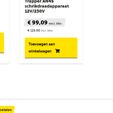
Trapper AN45
schrikdraadapparaat
12V/230V
€ 99,09
excl. btw
€ 119,90
incl. btw
Toevoegen aan
winkelwagen
 betalen