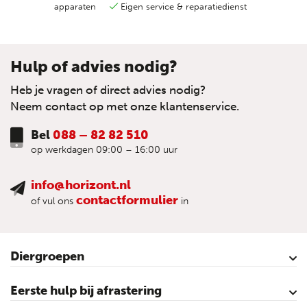
apparaten
Eigen service & reparatiedienst
Hulp of advies nodig?
Heb je vragen of direct advies nodig?
Neem contact op met onze klantenservice.
Bel
088 – 82 82 510
op werkdagen 09:00 – 16:00 uur
info@horizont.nl
contactformulier
of vul ons
in
Diergroepen
Rund
Schaap
Paard
Geit
Pluimvee
Varken
Huisdieren
Reigers
Wolfafweer
Wild / Wildafweer
Eerste hulp bij afrastering
Horizont Animatie-video’s
Horizont Productvideo’s
Horizont afrastering voor dieren
Afraster advies voor rundvee
Afraster advies voor paarden
Afraster advies voor schapen
Afraster advies tegen wolven
Afraster advies schutting/voliére
Afraster advies voor honden
Afraster advies voor katten
Afraster advies voor vijvers
Afraster advies tegen duiven
Agro Aktueel