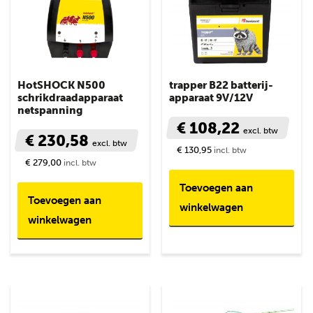
HotSHOCK N500
trapper B22 batterij-
schrikdraadapparaat
apparaat 9V/12V
netspanning
€ 108,22
excl. btw
€ 230,58
excl. btw
€ 130,95
incl. btw
€ 279,00
incl. btw
Toevoegen aan
Toevoegen aan
winkelwagen
winkelwagen