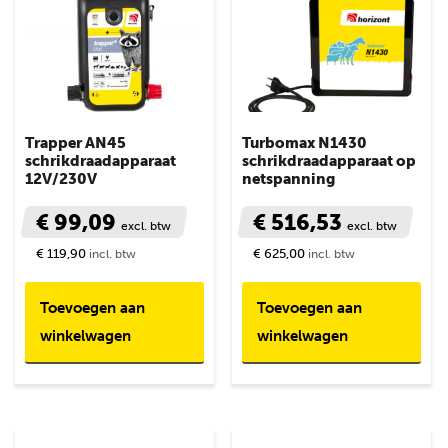
Trapper AN45
Turbomax N1430
schrikdraadapparaat
schrikdraadapparaat op
12V/230V
netspanning
€ 99,09
€ 516,53
excl. btw
excl. btw
€ 119,90
€ 625,00
incl. btw
incl. btw
Toevoegen aan
Toevoegen aan
winkelwagen
winkelwagen