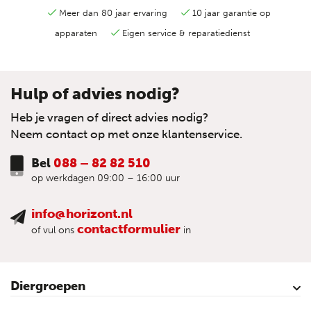
Meer dan 80 jaar ervaring
10 jaar garantie op
apparaten
Eigen service & reparatiedienst
Hulp of advies nodig?
Heb je vragen of direct advies nodig?
Neem contact op met onze klantenservice.
Bel
088 – 82 82 510
op werkdagen 09:00 – 16:00 uur
info@horizont.nl
contactformulier
of vul ons
in
Diergroepen
Rund
Schaap
Paard
Geit
Pluimvee
Varken
Huisdieren
Reigers
Wolfafweer
Wild / Wildafweer