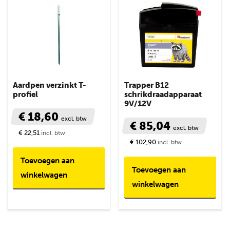
Aardpen verzinkt T-
Trapper B12
profiel
schrikdraadapparaat
9V/12V
€ 18,60
excl. btw
€ 85,04
excl. btw
€ 22,51
incl. btw
€ 102,90
incl. btw
Toevoegen aan
Toevoegen aan
winkelwagen
winkelwagen