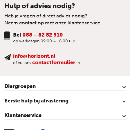
Hulp of advies nodig?
Heb je vragen of direct advies nodig?
Neem contact op met onze klantenservice.
Bel
088 – 82 82 510
op werkdagen 09:00 – 16:00 uur
info@horizont.nl
contactformulier
of vul ons
in
Diergroepen
Rund
Schaap
Paard
Geit
Pluimvee
Varken
Huisdieren
Reigers
Wolfafweer
Wild / Wildafweer
Eerste hulp bij afrastering
Horizont Animatie-video’s
Horizont Productvideo’s
Horizont afrastering voor dieren
Afraster advies voor rundvee
Afraster advies voor paarden
Afraster advies voor schapen
Afraster advies tegen wolven
Afraster advies schutting/voliére
Afraster advies voor honden
Afraster advies voor katten
Afraster advies voor vijvers
Afraster advies tegen duiven
Agro Aktueel
Klantenservice
Contact
Mijn account
Veilig winkelen
Algemene voorwaarden
Privacy- en cookieverklaring
Disclaimer
Sitemap