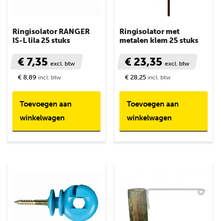
Ringisolator RANGER
Ringisolator met
IS-L lila 25 stuks
metalen klem 25 stuks
€ 7,35
€ 23,35
excl. btw
excl. btw
€ 8,89
€ 28,25
incl. btw
incl. btw
Toevoegen aan
Toevoegen aan
winkelwagen
winkelwagen