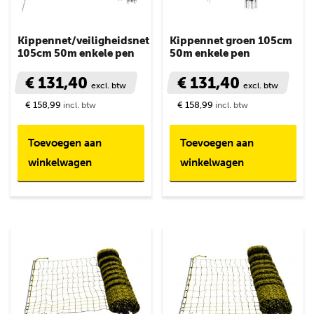
Kippennet/veiligheidsnet
Kippennet groen 105cm
105cm 50m enkele pen
50m enkele pen
€ 131,40
€ 131,40
excl. btw
excl. btw
€ 158,99
€ 158,99
incl. btw
incl. btw
Toevoegen aan
Toevoegen aan
winkelwagen
winkelwagen