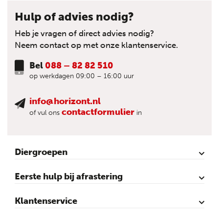
Hulp of advies nodig?
Heb je vragen of direct advies nodig?
Neem contact op met onze klantenservice.
Bel
088 – 82 82 510
op werkdagen 09:00 – 16:00 uur
info@horizont.nl
contactformulier
of vul ons
in
Diergroepen
Rund
Schaap
Paard
Geit
Pluimvee
Varken
Huisdieren
Reigers
Wolfafweer
Wild / Wildafweer
Eerste hulp bij afrastering
Horizont Animatie-video’s
Horizont Productvideo’s
Horizont afrastering voor dieren
Afraster advies voor rundvee
Afraster advies voor paarden
Afraster advies voor schapen
Afraster advies tegen wolven
Afraster advies schutting/voliére
Afraster advies voor honden
Afraster advies voor katten
Afraster advies voor vijvers
Afraster advies tegen duiven
Agro Aktueel
Klantenservice
Contact
Mijn account
Veilig winkelen
Algemene voorwaarden
Privacy- en cookieverklaring
Disclaimer
Sitemap