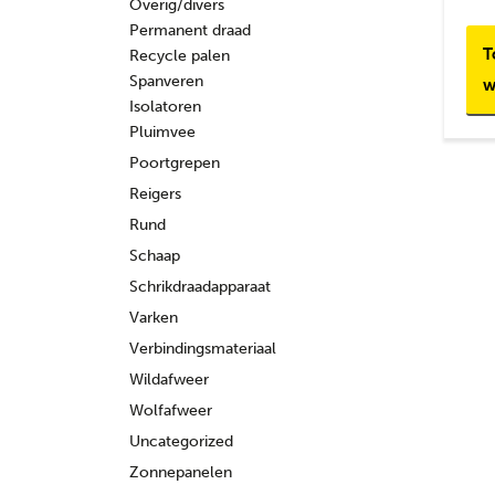
Overig/divers
Permanent draad
T
Recycle palen
Spanveren
w
Isolatoren
Pluimvee
Poortgrepen
Reigers
Rund
Schaap
Schrikdraadapparaat
Varken
Verbindingsmateriaal
Wildafweer
Wolfafweer
Uncategorized
Zonnepanelen