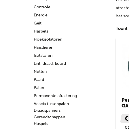
Controle
afrast
Energie
het soo
Geit
Toont 
Haspels
Hoekisolatoren
Huisdieren
Isolatoren
Lint, draad, koord
Netten
Paard
Palen
Permanente afrastering
Pe
Acacia tussenpalen
GA
Draadspanners
Gereedschappen
€
Haspels
€ 