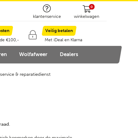
0
klantenservice
winkelwagen
osten
Veilig betalen
 de €100,-
Met iDeal en Klarna
ren
Wolfafweer
Dealers
service & reparatiedienst
raad.
die zich kenmerken door de maximale