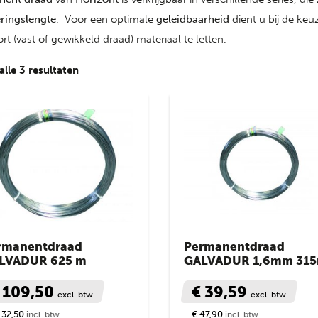
eringslengte
. Voor een optimale
geleidbaarheid
dient u bij de keu
rt (vast of gewikkeld draad) materiaal te letten.
Gesorteerd
alle 3 resultaten
op
nieuwste
rmanentdraad
Permanentdraad
LVADUR 625 m
GALVADUR 1,6mm 31
 109,50
€ 39,59
excl. btw
excl. btw
132,50
€ 47,90
incl. btw
incl. btw