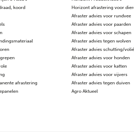
 draad, koord
Horizont afrastering voor die
Afraster advies voor rundvee
els
Afraster advies voor paarden
n
Afraster advies voor schapen
ndingsmateriaal
Afraster advies tegen wolven
toren
Afraster advies schutting/voli
tgrepen
Afraster advies voor honden
ole
Afraster advies voor katten
ing
Afraster advies voor vijvers
nente afrastering
Afraster advies tegen duiven
epanelen
Agro Aktueel