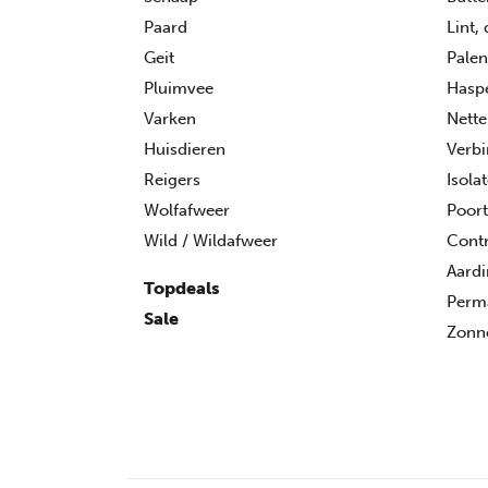
Paard
Lint,
Geit
Palen
Pluimvee
Hasp
Varken
Nette
Huisdieren
Verbi
Reigers
Isola
Wolfafweer
Poor
Wild / Wildafweer
Contr
Aard
Topdeals
Perma
Sale
Zonn