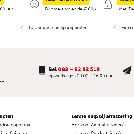
s
Geen verzendkosten
Veilig 
:00 uur
Bij orders boven de €100,-
Met iDe
10 jaar garantie op apparaten
Eigen 
Bel
088 – 82 82 510
op werkdagen 09:00 – 16:00 uur
ce.
ucten
Eerste hulp bij afrastering
kdraadapparaat
Horizont Animatie-video’s
rijen & Accu’s
Horizont Productvideo’s