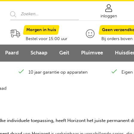
Producten
zoeken
inloggen
Morgen in huis
Geen verzendk
Bestel voor 15:00 uur
Bij orders boven
Paard
Schaap
Geit
Pluimvee
Huisdie
10 jaar garantie op apparaten
Eigen 
aad
lke individuele toepassing, heeft Horizont het juiste permanent d
nent draad
van
Horizont
is verkrijgbaar in verschillende series, 