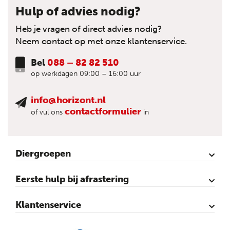
Hulp of advies nodig?
Heb je vragen of direct advies nodig?
Neem contact op met onze klantenservice.
Bel
088 – 82 82 510
op werkdagen 09:00 – 16:00 uur
info@horizont.nl
contactformulier
of vul ons
in
Diergroepen
Rund
Schaap
Paard
Geit
Pluimvee
Varken
Huisdieren
Reigers
Wolfafweer
Wild / Wildafweer
Eerste hulp bij afrastering
Horizont Animatie-video’s
Horizont Productvideo’s
Horizont afrastering voor dieren
Afraster advies voor rundvee
Afraster advies voor paarden
Afraster advies voor schapen
Afraster advies tegen wolven
Afraster advies schutting/voliére
Afraster advies voor honden
Afraster advies voor katten
Afraster advies voor vijvers
Afraster advies tegen duiven
Agro Aktueel
Klantenservice
Contact
Mijn account
Veilig winkelen
Algemene voorwaarden
Privacy- en cookieverklaring
Disclaimer
Sitemap