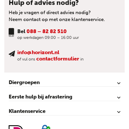
Hulp of advies nodig?
Heb je vragen of direct advies nodig?
Neem contact op met onze klantenservice.
Bel
088 – 82 82 510
op werkdagen 09:00 – 16:00 uur
info@horizont.nl
contactformulier
of vul ons
in
Diergroepen
Rund
Schaap
Paard
Geit
Pluimvee
Varken
Huisdieren
Reigers
Wolfafweer
Wild / Wildafweer
Eerste hulp bij afrastering
Horizont Animatie-video’s
Horizont Productvideo’s
Horizont afrastering voor dieren
Afraster advies voor rundvee
Afraster advies voor paarden
Afraster advies voor schapen
Afraster advies tegen wolven
Afraster advies schutting/voliére
Afraster advies voor honden
Afraster advies voor katten
Afraster advies voor vijvers
Afraster advies tegen duiven
Agro Aktueel
Klantenservice
Contact
Mijn account
Veilig winkelen
Algemene voorwaarden
Privacy- en cookieverklaring
Disclaimer
Sitemap