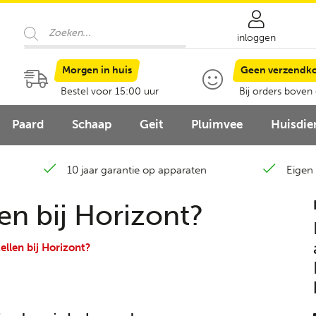
Producten
zoeken
inloggen
Morgen in huis
Geen verzendk
Bestel voor 15:00 uur
Bij orders boven
Paard
Schaap
Geit
Pluimvee
Huisdie
10 jaar garantie op apparaten
Eigen 
en bij Horizont?
ellen bij Horizont?