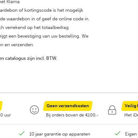
met Klarna
aardebon of kortingscode is het mogelijk
 de waardebon in of geef de online code in.
ch verrekend op het totaalbedrag
krijgt een bevestiging van uw bestelling. We
en en verzenden.
en catalogus zijn incl. BTW.
Geen verzendkosten
Veilig
00 uur
Bij orders boven de €100,-
Met iDe
10 jaar garantie op apparaten
Eigen 