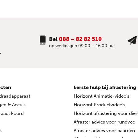
Bel
088 – 82 82 510
op werkdagen 09:00 – 16:00 uur
.
cten
Eerste hulp bij afrastering
draadapparaat
Horizont Animatie-video’s
ijen & Accu’s
Horizont Productvideo’s
draad, koord
Horizont afrastering voor die
Afraster advies voor rundvee
ls
Afraster advies voor paarden