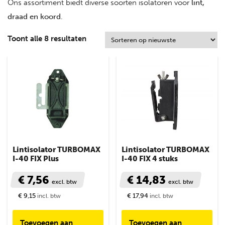
Ons assortiment biedt diverse soorten isolatoren voor
lint,
draad en koord
.
Toont alle 8 resultaten
Lintisolator TURBOMAX
Lintisolator TURBOMAX
I-40 FIX Plus
I-40 FIX 4 stuks
€ 7,56
€ 14,83
excl. btw
excl. btw
€ 9,15
€ 17,94
incl. btw
incl. btw
Toevoegen aan
Toevoegen aan