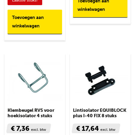
Laatste stuks!
Toevoegen aan
winkelwagen
Toevoegen aan
winkelwagen
Klembeugel RVS voor
Lintisolator EQUIBLOCK
hoekisolator 4 stuks
plus I-40 FIX 8 stuks
€ 7,36
€ 17,64
excl. btw
excl. btw