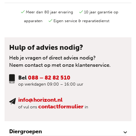
Meer dan 80 jaar ervaring
10 jaar garantie op
apparaten
Eigen service & reparatiedienst
Hulp of advies nodig?
Heb je vragen of direct advies nodig?
Neem contact op met onze klantenservice.
Bel
088 – 82 82 510
op werkdagen 09:00 – 16:00 uur
info@horizont.nl
contactformulier
of vul ons
in
Diergroepen
Rund
Schaap
Paard
Geit
Pluimvee
Varken
Huisdieren
Reigers
Wolfafweer
Wild / Wildafweer