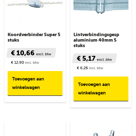
Koordverbinder Super 5
Lintverbindingsgesp
stuks
aluminium 40mm 5
stuks
€ 10,66
excl. btw
€ 5,17
excl. btw
€ 12,90
incl. btw
€ 6,26
incl. btw
Toevoegen aan
Toevoegen aan
winkelwagen
winkelwagen