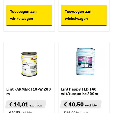
Toevoegen aan
Toevoegen aan
winkelwagen
winkelwagen
Lint FARMER T10-W 200
Lint happy TLD T40
m
wit/turquoise 200m
€ 14,01
€ 40,50
excl. btw
excl. btw
€ 16,95
€ 49,00
incl. btw
incl. btw