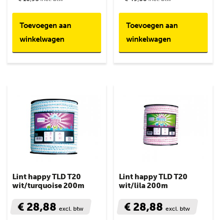
Toevoegen aan
Toevoegen aan
winkelwagen
winkelwagen
Lint happy TLD T20
Lint happy TLD T20
wit/turquoise 200m
wit/lila 200m
€ 28,88
€ 28,88
excl. btw
excl. btw