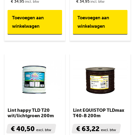
€ 34,95
€ 34,95
incl. btw
incl. btw
Toevoegen aan
Toevoegen aan
winkelwagen
winkelwagen
Lint happy TLD T20
Lint EQUISTOP TLDmax
wit/lichtgroen 200m
T40-B 200m
€ 40,50
€ 63,22
excl. btw
excl. btw