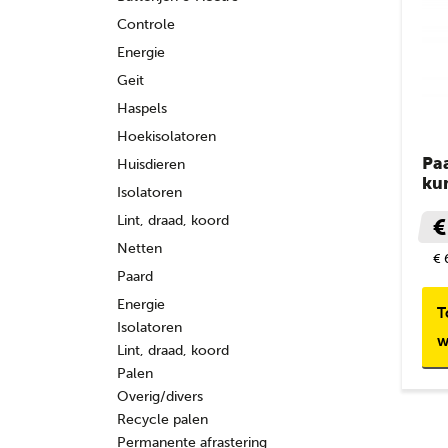
Controle
Energie
Geit
Haspels
Hoekisolatoren
Pa
Huisdieren
ku
Isolatoren
Lint, draad, koord
€
Netten
€ 
Paard
Energie
T
Isolatoren
w
Lint, draad, koord
Palen
Overig/divers
Recycle palen
Permanente afrastering