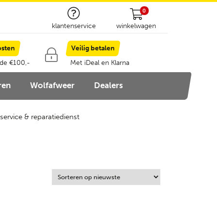
0
klantenservice
winkelwagen
osten
Veilig betalen
 de €100,-
Met iDeal en Klarna
ren
Wolfafweer
Dealers
service & reparatiedienst