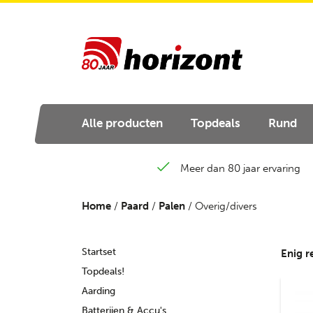
Alle producten
Topdeals
Rund
Meer dan 80 jaar ervaring
Home
/
Paard
/
Palen
/ Overig/divers
Startset
Enig r
Topdeals!
Aarding
Batterijen & Accu's