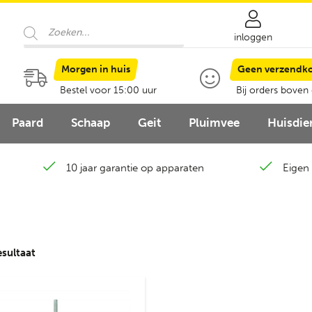
Producten
zoeken
inloggen
Morgen in huis
Geen verzendk
Bestel voor 15:00 uur
Bij orders boven
Paard
Schaap
Geit
Pluimvee
Huisdie
10 jaar garantie op apparaten
Eigen 
esultaat