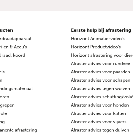
ucten
Eerste hulp bij afrastering
kdraadapparaat
Horizont Animatie-video’s
rijen & Accu’s
Horizont Productvideo’s
 draad, koord
Horizont afrastering voor die
Afraster advies voor rundvee
els
Afraster advies voor paarden
n
Afraster advies voor schapen
ndingsmateriaal
Afraster advies tegen wolven
toren
Afraster advies schutting/voli
tgrepen
Afraster advies voor honden
ole
Afraster advies voor katten
ing
Afraster advies voor vijvers
nente afrastering
Afraster advies tegen duiven