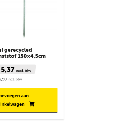
al gerecycled
nststof 150×4,5cm
 5,37
excl. btw
6,50
incl. btw
oevoegen aan
inkelwagen