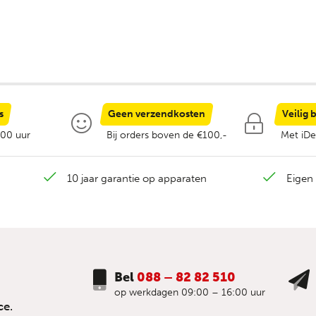
s
Geen verzendkosten
Veilig 
:00 uur
Bij orders boven de €100,-
Met iDe
10 jaar garantie op apparaten
Eigen 
Bel
088 – 82 82 510
op werkdagen 09:00 – 16:00 uur
ce.