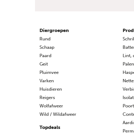
Diergroepen
Prod
Rund
Schri
Schaap
Batte
Paard
Lint,
Geit
Palen
Pluimvee
Hasp
Varken
Nette
Huisdieren
Verbi
Reigers
Isola
Wolfafweer
Poor
Wild / Wildafweer
Contr
Aard
Topdeals
Perma