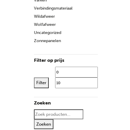
Varken
Verbindingsmateriaal
Wildafweer
Wolfafweer
Uncategorized
Zonnepanelen
Filter op prijs
Min. prijs
Max. 
Filter
Zoeken
Zoeken naar:
Zoeken