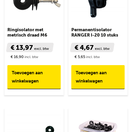
Ringisolator met
Permanentisolator
metrisch draad M6
RANGER I-20 10 stuks
€ 13,97
€ 4,67
excl. btw
excl. btw
€ 16,90
€ 5,65
incl. btw
incl. btw
Toevoegen aan
Toevoegen aan
winkelwagen
winkelwagen