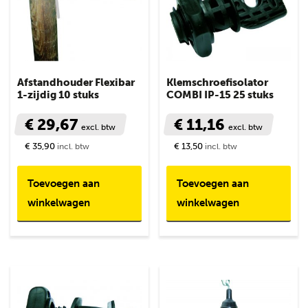
Afstandhouder Flexibar
Klemschroefisolator
1-zijdig 10 stuks
COMBI IP-15 25 stuks
€ 29,67
€ 11,16
excl. btw
excl. btw
€ 35,90
€ 13,50
incl. btw
incl. btw
Toevoegen aan
Toevoegen aan
winkelwagen
winkelwagen