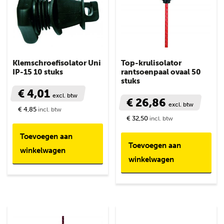
Klemschroefisolator Uni
Top-krulisolator
IP-15 10 stuks
rantsoenpaal ovaal 50
stuks
€ 4,01
excl. btw
€ 26,86
excl. btw
€ 4,85
incl. btw
€ 32,50
incl. btw
Toevoegen aan
Toevoegen aan
winkelwagen
winkelwagen