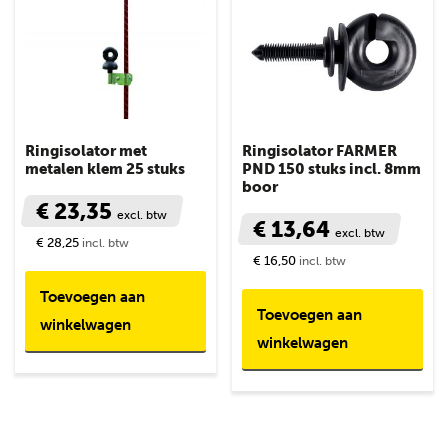
Ringisolator met
Ringisolator FARMER
metalen klem 25 stuks
PND 150 stuks incl. 8mm
boor
€ 23,35
excl. btw
€ 13,64
excl. btw
€ 28,25
incl. btw
€ 16,50
incl. btw
Toevoegen aan
Toevoegen aan
winkelwagen
winkelwagen