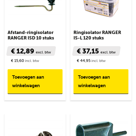
Afstand-ringisolator
Ringisolator RANGER
RANGER ISD 10 stuks
IS-L 120 stuks
€ 12,89
€ 37,15
excl. btw
excl. btw
€ 15,60
€ 44,95
incl. btw
incl. btw
Toevoegen aan
Toevoegen aan
winkelwagen
winkelwagen