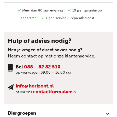
Meer dan 80 jaar ervaring
10 jaar garantie op
apparaten
Eigen service & reparatiedienst
Hulp of advies nodig?
Heb je vragen of direct advies nodig?
Neem contact op met onze klantenservice.
Bel
088 – 82 82 510
op werkdagen 09:00 – 16:00 uur
info@horizont.nl
contactformulier
of vul ons
in
Diergroepen
Rund
Schaap
Paard
Geit
Pluimvee
Varken
Huisdieren
Reigers
Wolfafweer
Wild / Wildafweer