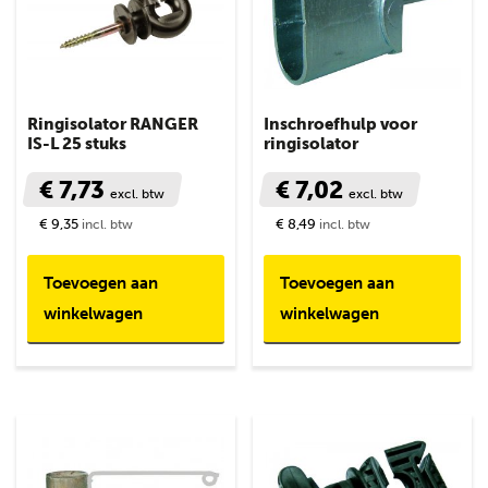
Ringisolator RANGER
Inschroefhulp voor
IS-L 25 stuks
ringisolator
€ 7,73
€ 7,02
excl. btw
excl. btw
€ 9,35
€ 8,49
incl. btw
incl. btw
Toevoegen aan
Toevoegen aan
winkelwagen
winkelwagen