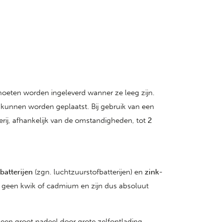
eten worden ingeleverd wanner ze leeg zijn.
 kunnen worden geplaatst. Bij gebruik van een
rij, afhankelijk van de omstandigheden, tot
2
batterijen
(zgn. luchtzuurstofbatterijen) en
zink-
ten geen kwik of cadmium en zijn dus absoluut
n een groot nadeel door grote zelfontlading.