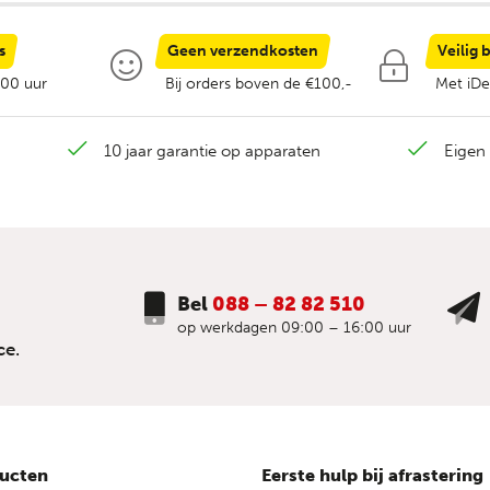
s
Geen verzendkosten
Veilig 
:00 uur
Bij orders boven de €100,-
Met iDe
10 jaar garantie op apparaten
Eigen 
Bel
088 – 82 82 510
op werkdagen 09:00 – 16:00 uur
ce.
ucten
Eerste hulp bij afrastering