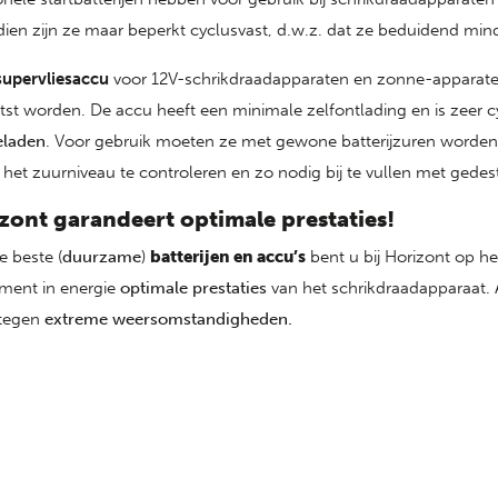
ien zijn ze maar beperkt cyclusvast, d.w.z. dat ze beduidend mi
supervliesaccu
voor 12V-schrikdraadapparaten en zonne-apparate
tst worden. De accu heeft een minimale zelfontlading en is zeer c
eladen
. Voor gebruik moeten ze met gewone batterijzuren worden 
prijs
het zuurniveau te controleren en zo nodig bij te vullen met gedest
zont garandeert optimale prestaties!
e beste (
duurzame
)
batterijen en accu’s
bent u bij Horizont op he
iment in energie
optimale prestaties
van het schrikdraadapparaat. A
 tegen
extreme weersomstandigheden.