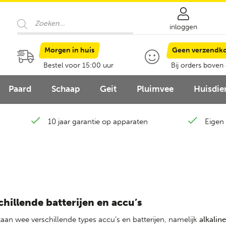
Producten
zoeken
inloggen
Morgen in huis
Geen verzendk
Bestel voor 15:00 uur
Bij orders boven
Paard
Schaap
Geit
Pluimvee
Huisdie
10 jaar garantie op apparaten
Eigen 
chillende batterijen en accu’s
taan wee verschillende types accu’s en batterijen, namelijk
alkaline