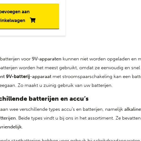
oevoegen aan
inkelwagen
batterijen voor
9V-apparaten
kunnen niet worden opgeladen en mo
atterijen worden het meest gebruikt, omdat ze eenvoudig en snel
ont
9V-batterij
-apparaat
met stroomspaarschakeling kan een batte
egaan. Zo maakt u zuinig gebruik van uw batterijen.
chillende batterijen en accu’s
taan wee verschillende types accu’s en batterijen, namelijk
alkaline
tterijen
. Beide types vindt u bij ons in het assortiment. Ze bevat
vriendelijk
.
ionele startbatterijen hebben voor gebruik bij schrikdraadapparate