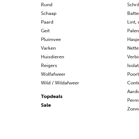
Rund
Schri
Schaap
Batte
Paard
Lint,
Geit
Palen
Pluimvee
Hasp
Varken
Nette
Huisdieren
Verbi
Reigers
Isola
Wolfafweer
Poor
Wild / Wildafweer
Contr
Aard
Topdeals
Perma
Sale
Zonn