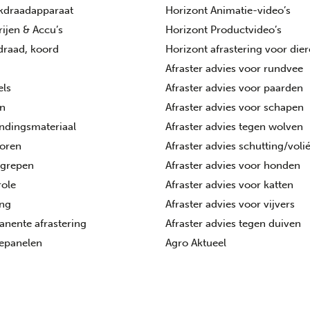
kdraadapparaat
Horizont Animatie-video’s
rijen & Accu’s
Horizont Productvideo’s
 draad, koord
Horizont afrastering voor die
Afraster advies voor rundvee
els
Afraster advies voor paarden
n
Afraster advies voor schapen
ndingsmateriaal
Afraster advies tegen wolven
toren
Afraster advies schutting/voli
tgrepen
Afraster advies voor honden
ole
Afraster advies voor katten
ing
Afraster advies voor vijvers
nente afrastering
Afraster advies tegen duiven
epanelen
Agro Aktueel