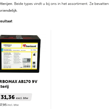
tterijen
. Beide types vindt u bij ons in het assortiment. Ze bevat
vriendelijk
.
esultaat
RBOMAX AB170 9V
terij
 31,36
excl. btw
37,95
incl. btw