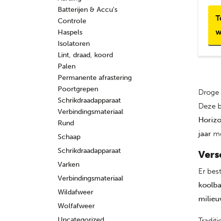
Batterijen & Accu's
T
Controle
w
Haspels
Isolatoren
Lint, draad, koord
Palen
Permanente afrastering
Poortgrepen
Droge 
Schrikdraadapparaat
Deze b
Verbindingsmateriaal
Horiz
Rund
jaar
me
Schaap
Schrikdraadapparaat
Vers
Varken
Er bes
Verbindingsmateriaal
koolba
Wildafweer
milieu
Wolfafweer
Uncategorized
Tradit