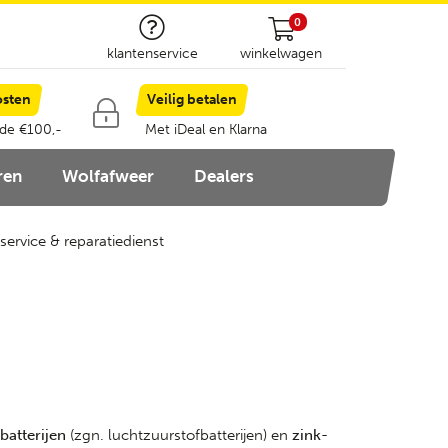
0
klantenservice
winkelwagen
osten
Veilig betalen
 de €100,-
Met iDeal en Klarna
ren
Wolfafweer
Dealers
service & reparatiedienst
batterijen
(zgn. luchtzuurstofbatterijen) en
zink-