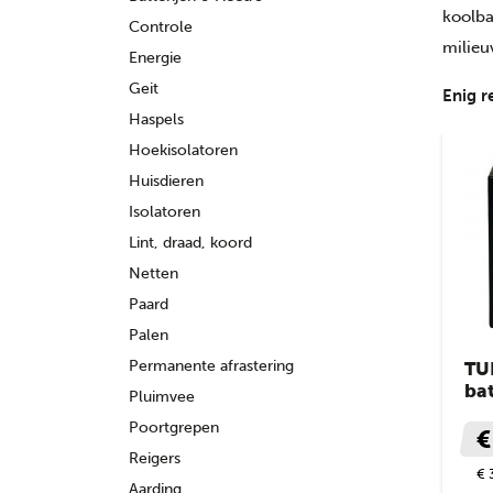
koolba
Controle
milieu
Energie
Geit
Enig r
Haspels
Hoekisolatoren
Huisdieren
Isolatoren
Lint, draad, koord
Netten
Paard
Palen
Permanente afrastering
TU
bat
Pluimvee
Poortgrepen
€
Reigers
€ 
Aarding