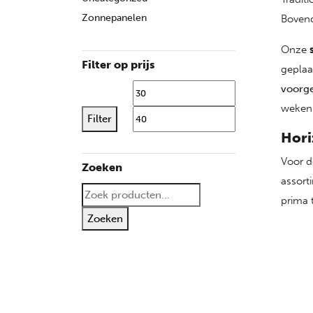
Zonnepanelen
Bovend
Onze
Filter op prijs
geplaa
voorg
Min. prijs
Max. 
weken 
Filter
Hori
Voor d
Zoeken
assort
Zoeken naar:
prima
Zoeken