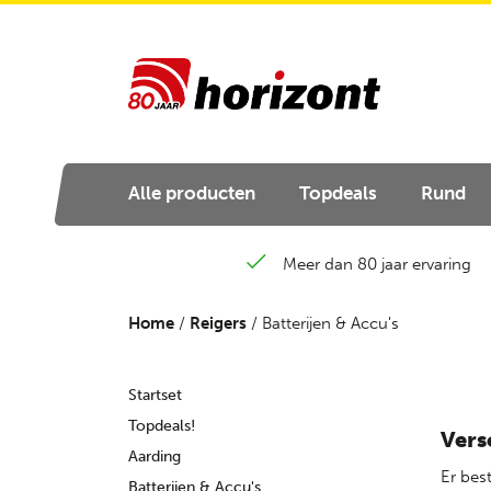
Alle producten
Topdeals
Rund
Meer dan 80 jaar ervaring
Home
/
Reigers
/ Batterijen & Accu's
Startset
Topdeals!
Vers
Aarding
Er bes
Batterijen & Accu's