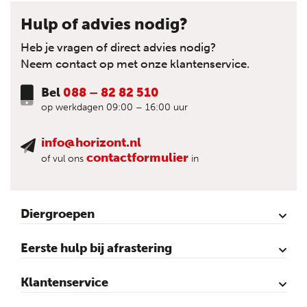
Hulp of advies nodig?
Heb je vragen of direct advies nodig?
Neem contact op met onze klantenservice.
Bel
088 – 82 82 510
op werkdagen 09:00 – 16:00 uur
info@horizont.nl
contactformulier
of vul ons
in
Diergroepen
Rund
Schaap
Paard
Geit
Pluimvee
Varken
Huisdieren
Reigers
Wolfafweer
Wild / Wildafweer
Eerste hulp bij afrastering
Horizont Animatie-video’s
Horizont Productvideo’s
Horizont afrastering voor dieren
Afraster advies voor rundvee
Afraster advies voor paarden
Afraster advies voor schapen
Afraster advies tegen wolven
Afraster advies schutting/voliére
Afraster advies voor honden
Afraster advies voor katten
Afraster advies voor vijvers
Afraster advies tegen duiven
Agro Aktueel
Klantenservice
Contact
Mijn account
Veilig winkelen
Algemene voorwaarden
Privacy- en cookieverklaring
Disclaimer
Sitemap