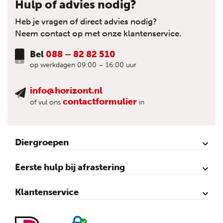
Hulp of advies nodig?
Heb je vragen of direct advies nodig?
Neem contact op met onze klantenservice.
Bel
088 – 82 82 510
op werkdagen 09:00 – 16:00 uur
info@horizont.nl
contactformulier
of vul ons
in
Diergroepen
Rund
Schaap
Paard
Geit
Pluimvee
Varken
Huisdieren
Reigers
Wolfafweer
Wild / Wildafweer
Eerste hulp bij afrastering
Horizont Animatie-video’s
Horizont Productvideo’s
Horizont afrastering voor dieren
Afraster advies voor rundvee
Afraster advies voor paarden
Afraster advies voor schapen
Afraster advies tegen wolven
Afraster advies schutting/voliére
Afraster advies voor honden
Afraster advies voor katten
Afraster advies voor vijvers
Afraster advies tegen duiven
Agro Aktueel
Klantenservice
Contact
Mijn account
Veilig winkelen
Algemene voorwaarden
Privacy- en cookieverklaring
Disclaimer
Sitemap