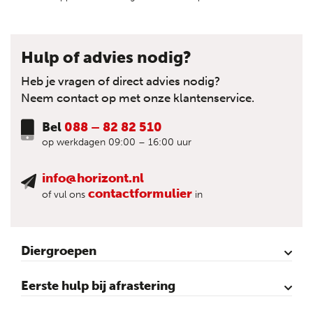
Hulp of advies nodig?
Heb je vragen of direct advies nodig?
Neem contact op met onze klantenservice.
Bel
088 – 82 82 510
op werkdagen 09:00 – 16:00 uur
info@horizont.nl
contactformulier
of vul ons
in
Diergroepen
Rund
Schaap
Paard
Geit
Pluimvee
Varken
Huisdieren
Reigers
Wolfafweer
Wild / Wildafweer
Eerste hulp bij afrastering
Horizont Animatie-video’s
Horizont Productvideo’s
Horizont afrastering voor dieren
Afraster advies voor rundvee
Afraster advies voor paarden
Afraster advies voor schapen
Afraster advies tegen wolven
Afraster advies schutting/voliére
Afraster advies voor honden
Afraster advies voor katten
Afraster advies voor vijvers
Afraster advies tegen duiven
Agro Aktueel