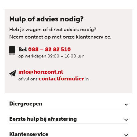
Hulp of advies nodig?
Heb je vragen of direct advies nodig?
Neem contact op met onze klantenservice.
Bel
088 – 82 82 510
op werkdagen 09:00 – 16:00 uur
info@horizont.nl
contactformulier
of vul ons
in
Diergroepen
Rund
Schaap
Paard
Geit
Pluimvee
Varken
Huisdieren
Reigers
Wolfafweer
Wild / Wildafweer
Eerste hulp bij afrastering
Horizont Animatie-video’s
Horizont Productvideo’s
Horizont afrastering voor dieren
Afraster advies voor rundvee
Afraster advies voor paarden
Afraster advies voor schapen
Afraster advies tegen wolven
Afraster advies schutting/voliére
Afraster advies voor honden
Afraster advies voor katten
Afraster advies voor vijvers
Afraster advies tegen duiven
Agro Aktueel
Klantenservice