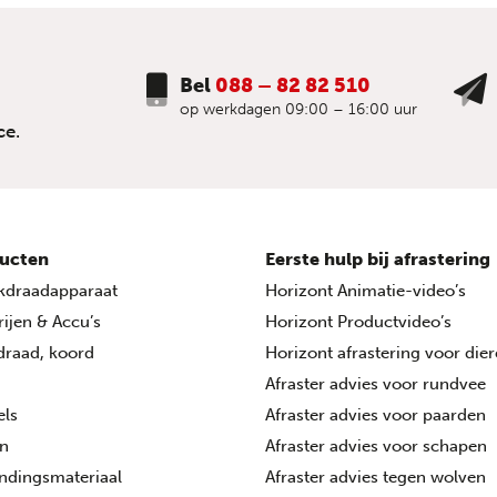
Bel
088 – 82 82 510
op werkdagen 09:00 – 16:00 uur
ce.
ucten
Eerste hulp bij afrastering
kdraadapparaat
Horizont Animatie-video’s
rijen & Accu’s
Horizont Productvideo’s
 draad, koord
Horizont afrastering voor die
Afraster advies voor rundvee
els
Afraster advies voor paarden
n
Afraster advies voor schapen
ndingsmateriaal
Afraster advies tegen wolven