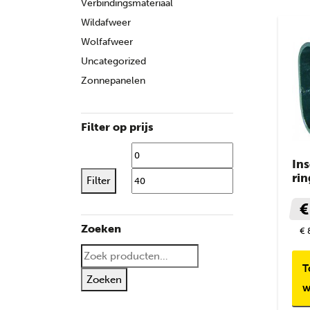
Verbindingsmateriaal
Wildafweer
Wolfafweer
Uncategorized
Zonnepanelen
Filter op prijs
Min. prijs
Max. 
In
rin
Filter
€
Zoeken
€ 
Zoeken naar:
T
Zoeken
w