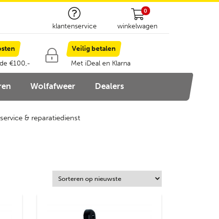
0
klantenservice
winkelwagen
osten
Veilig betalen
 de €100,-
Met iDeal en Klarna
ren
Wolfafweer
Dealers
service & reparatiedienst