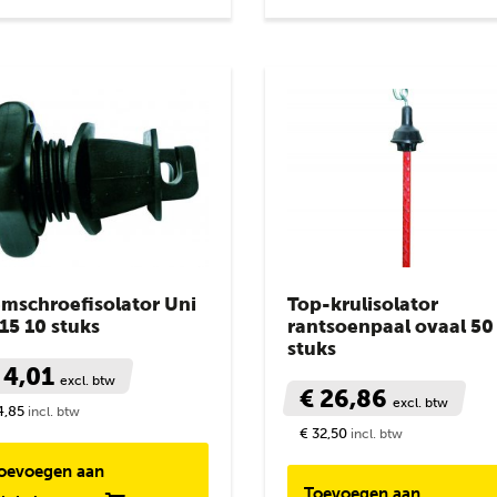
emschroefisolator Uni
Top-krulisolator
15 10 stuks
rantsoenpaal ovaal 50
stuks
 4,01
excl. btw
€ 26,86
excl. btw
4,85
incl. btw
€ 32,50
incl. btw
oevoegen aan
Toevoegen aan