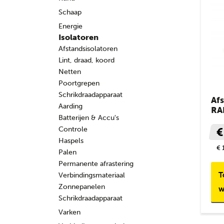
Schaap
Energie
Isolatoren
Afstandsisolatoren
Lint, draad, koord
Netten
Poortgrepen
Schrikdraadapparaat
Afs
Aarding
RA
Batterijen & Accu's
Controle
€
Haspels
€ 
Palen
Permanente afrastering
T
Verbindingsmateriaal
Zonnepanelen
w
Schrikdraadapparaat
Varken