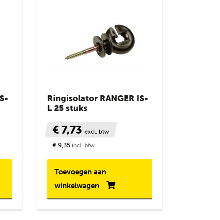
S-
Ringisolator RANGER IS-
L 25 stuks
€ 7,73
excl. btw
€ 9,35
incl. btw
Toevoegen aan
winkelwagen