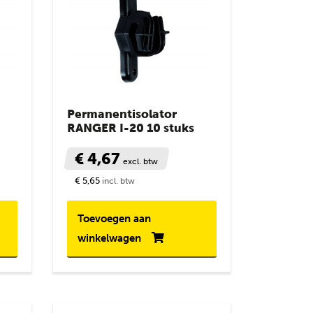
Permanentisolator
RANGER I-20 10 stuks
€ 4,67
excl. btw
€ 5,65
incl. btw
Toevoegen aan
winkelwagen