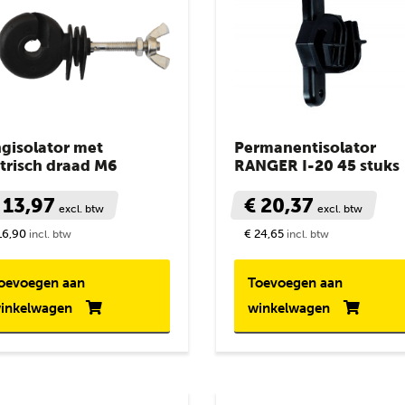
ngisolator met
Permanentisolator
trisch draad M6
RANGER I-20 45 stuks
 13,97
€ 20,37
excl. btw
excl. btw
16,90
€ 24,65
incl. btw
incl. btw
oevoegen aan
Toevoegen aan
inkelwagen
winkelwagen