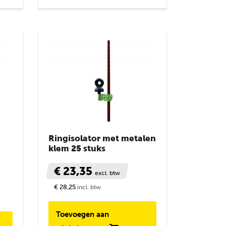
Ringisolator met metalen
klem 25 stuks
€ 23,35
excl. btw
€ 28,25
incl. btw
Toevoegen aan