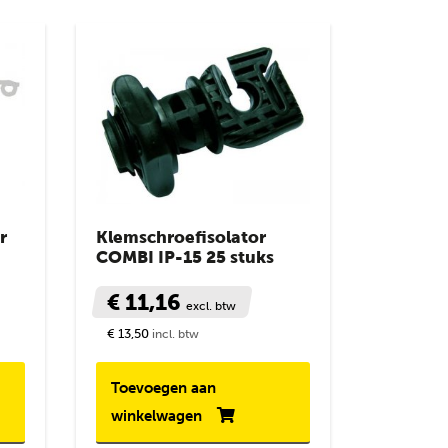
r
Klemschroefisolator
COMBI IP-15 25 stuks
€ 11,16
excl. btw
€ 13,50
incl. btw
Toevoegen aan
winkelwagen