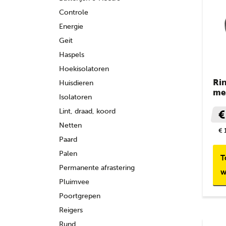
Controle
Energie
Geit
Haspels
Hoekisolatoren
Ri
Huisdieren
me
Isolatoren
Lint, draad, koord
€
Netten
€ 
Paard
Palen
T
Permanente afrastering
w
Pluimvee
Poortgrepen
Reigers
Rund