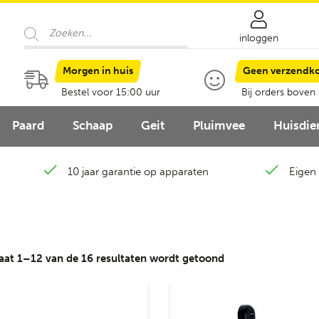
Producten
zoeken
inloggen
Morgen in huis
Geen verzendk
Bestel voor 15:00 uur
Bij orders boven
Paard
Schaap
Geit
Pluimvee
Huisdie
10 jaar garantie op apparaten
Eigen 
Gesorteerd
aat 1–12 van de 16 resultaten wordt getoond
op
nieuwste