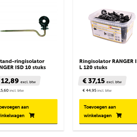
tand-ringisolator
Ringisolator RANGER I
NGER ISD 10 stuks
L 120 stuks
 12,89
€ 37,15
excl. btw
excl. btw
15,60
€ 44,95
incl. btw
incl. btw
oevoegen aan
Toevoegen aan
inkelwagen
winkelwagen