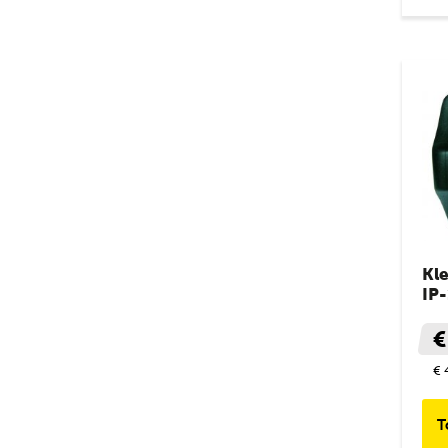
Kl
IP-
€
€ 
T