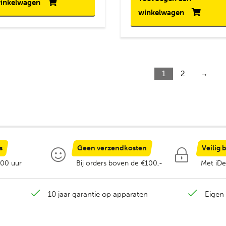
inkelwagen
winkelwagen
1
2
→
s
Geen verzendkosten
Veilig 
:00 uur
Bij orders boven de €100,-
Met iDe
10 jaar garantie op apparaten
Eigen 