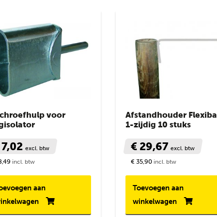
prijs
schroefhulp voor
Afstandhouder Flexiba
gisolator
1-zijdig 10 stuks
 7,02
€ 29,67
excl. btw
excl. btw
8,49
€ 35,90
incl. btw
incl. btw
oevoegen aan
Toevoegen aan
inkelwagen
winkelwagen