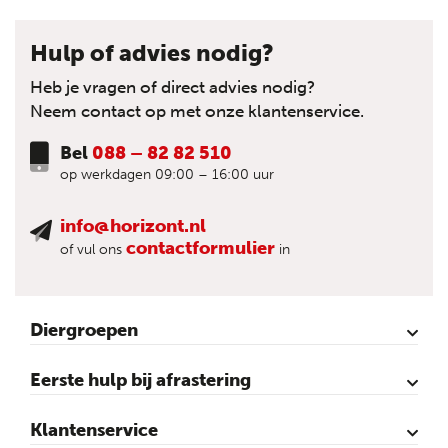
Hulp of advies nodig?
Heb je vragen of direct advies nodig?
Neem contact op met onze klantenservice.
Bel
088 – 82 82 510
op werkdagen 09:00 – 16:00 uur
info@horizont.nl
contactformulier
of vul ons
in
Diergroepen
Rund
Schaap
Paard
Geit
Pluimvee
Varken
Huisdieren
Reigers
Wolfafweer
Wild / Wildafweer
Eerste hulp bij afrastering
Horizont Animatie-video’s
Horizont Productvideo’s
Horizont afrastering voor dieren
Afraster advies voor rundvee
Afraster advies voor paarden
Afraster advies voor schapen
Afraster advies tegen wolven
Afraster advies schutting/voliére
Afraster advies voor honden
Afraster advies voor katten
Afraster advies voor vijvers
Afraster advies tegen duiven
Agro Aktueel
Klantenservice
Contact
Mijn account
Veilig winkelen
Algemene voorwaarden
Privacy- en cookieverklaring
Disclaimer
Sitemap