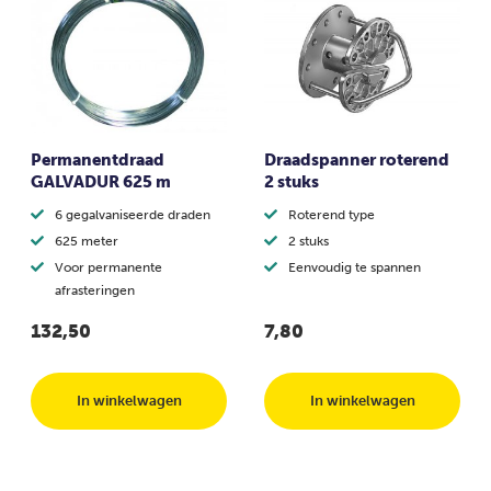
Permanentdraad
Draadspanner roterend
GALVADUR 625 m
2 stuks
6 gegalvaniseerde draden
Roterend type
625 meter
2 stuks
Voor permanente
Eenvoudig te spannen
afrasteringen
132,50
7,80
In winkelwagen
In winkelwagen