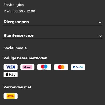
Service tijden
Ma-Vr 08:00 - 12:00
Diergroepen
Paard
Geit
Gevogelte
Varken
Huisdieren
Reigers
Wolfafweer
Wild / Wildafweer
Klantenservice
Contact
Mijn account
Veilig winkelen
Algemene voorwaarden
Privacy- en cookieverklaring
Disclaimer
Sitemap
Social media
Veilige betaalmethoden
Verzenden met