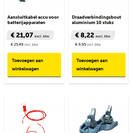
Aansluitkabel accu voor
Draadverbindingsbout
batterijapparaten
aluminium 10 stuks
€ 21,07
€ 8,22
excl. btw
excl. btw
€ 25,49
€ 9,95
incl. btw
incl. btw
Toevoegen aan
Toevoegen aan
winkelwagen
winkelwagen