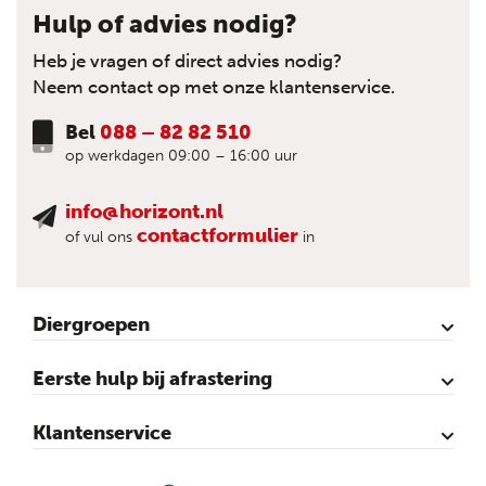
Hulp of advies nodig?
Heb je vragen of direct advies nodig?
Neem contact op met onze klantenservice.
Bel
088 – 82 82 510
op werkdagen 09:00 – 16:00 uur
info@horizont.nl
contactformulier
of vul ons
in
Diergroepen
Rund
Schaap
Paard
Geit
Pluimvee
Varken
Huisdieren
Reigers
Wolfafweer
Wild / Wildafweer
Eerste hulp bij afrastering
Horizont Animatie-video’s
Horizont Productvideo’s
Horizont afrastering voor dieren
Afraster advies voor rundvee
Afraster advies voor paarden
Afraster advies voor schapen
Afraster advies tegen wolven
Afraster advies schutting/voliére
Afraster advies voor honden
Afraster advies voor katten
Afraster advies voor vijvers
Afraster advies tegen duiven
Agro Aktueel
Klantenservice
Contact
Mijn account
Veilig winkelen
Algemene voorwaarden
Privacy- en cookieverklaring
Disclaimer
Sitemap