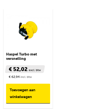
Haspel Turbo met
versnelling
€ 52,02
excl. btw
€ 62,94
incl. btw
Toevoegen aan
winkelwagen